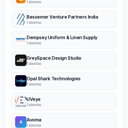
1 abiertas
Bessemer Venture Partners India
1 abiertas
Dempsey Uniform & Linen Supply
1 abiertas
GreySpace Design Studio
1 abiertas
Opal Shark Technologies
1 abiertas
UVeye
1 abiertas
Avoma
A
1 abiertas