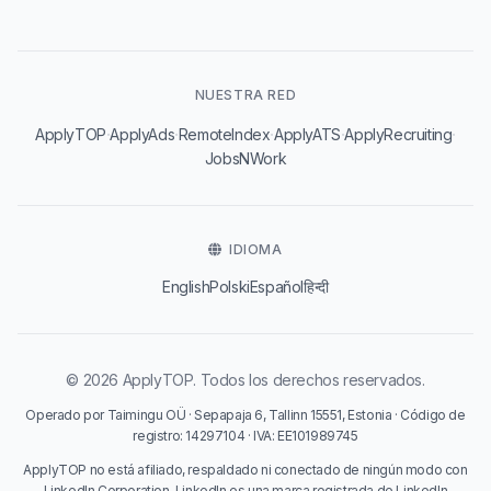
NUESTRA RED
·
·
·
·
·
ApplyTOP
ApplyAds
RemoteIndex
ApplyATS
ApplyRecruiting
JobsNWork
IDIOMA
English
Polski
Español
हिन्दी
© 2026 ApplyTOP. Todos los derechos reservados.
Operado por Taimingu OÜ · Sepapaja 6, Tallinn 15551, Estonia · Código de
registro: 14297104 · IVA: EE101989745
ApplyTOP no está afiliado, respaldado ni conectado de ningún modo con
LinkedIn Corporation. LinkedIn es una marca registrada de LinkedIn