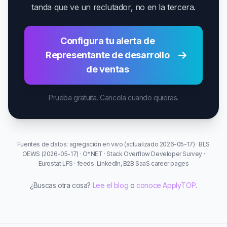
tanda que ve un reclutador, no en la tercera.
Configura tu alerta de
Representante de desarrollo
de ventas
Prueba gratuita. Cancela cuando quieras.
Fuentes de datos: agregación en vivo (actualizado 2026-05-17) · BLS
OEWS (2026-05-17) · O*NET · Stack Overflow Developer Survey ·
Eurostat LFS · feeds: LinkedIn, B2B SaaS career pages
¿Buscas otra cosa?
Lee el blog
o
conoce ApplyTOP
.