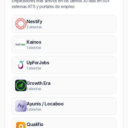
Empleadores más activos en los últimos 30 días en 50+
sistemas ATS y portales de empleo.
Nestify
2 abiertas
Kainos
1 abiertas
UpForJobs
1 abiertas
Growth Era
1 abiertas
Ayunis / Locaboo
1 abiertas
Qualifio