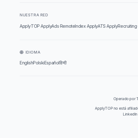
NUESTRA RED
·
·
·
·
ApplyTOP
ApplyAds
RemoteIndex
ApplyATS
ApplyRecruiting
IDIOMA
English
Polski
Español
हिन्दी
Operado por Ta
ApplyTOP no está afiliad
LinkedIn