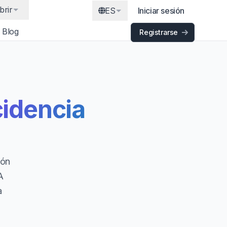
brir
ES
Iniciar sesión
Blog
Registrarse
idencia
ión
A
a