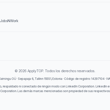
·
JobsNWork
© 2026 ApplyTOP. Todos los derechos reservados.
imingu OÜ · Sepapaja 6, Tallinn 15551, Estonia · Código de registro: 14297104 · I
o, respaldado ni conectado de ningún modo con LinkedIn Corporation. LinkedIn e
 Corporation. Las demás marcas mencionadas son propiedad de sus respectivos t