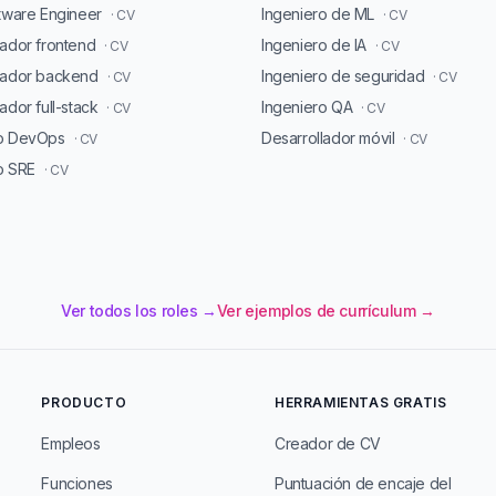
ftware Engineer
Ingeniero de ML
· CV
· CV
lador frontend
Ingeniero de IA
· CV
· CV
lador backend
Ingeniero de seguridad
· CV
· CV
ador full-stack
Ingeniero QA
· CV
· CV
ro DevOps
Desarrollador móvil
· CV
· CV
o SRE
· CV
Ver todos los roles →
Ver ejemplos de currículum →
PRODUCTO
HERRAMIENTAS GRATIS
Empleos
Creador de CV
Funciones
Puntuación de encaje del