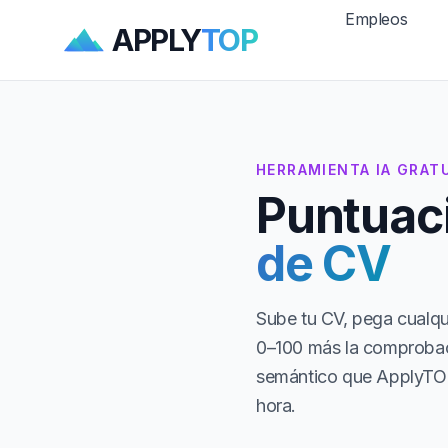
Empleos
APPLY
TOP
HERRAMIENTA IA GRAT
Puntuaci
de CV
Sube tu CV, pega cualqui
0–100 más la comprobaci
semántico que ApplyTOP u
hora.