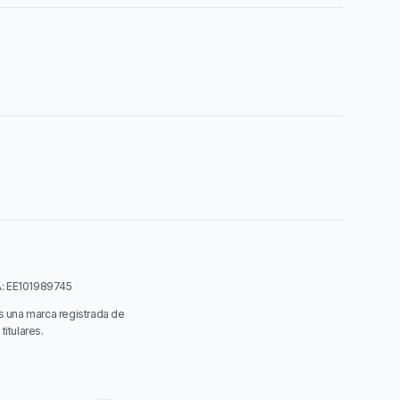
VA: EE101989745
s una marca registrada de
itulares.