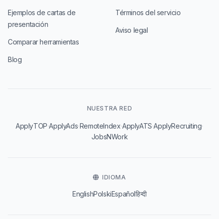
Ejemplos de cartas de
Términos del servicio
presentación
Aviso legal
Comparar herramientas
Blog
NUESTRA RED
·
·
·
·
·
ApplyTOP
ApplyAds
RemoteIndex
ApplyATS
ApplyRecruiting
JobsNWork
IDIOMA
English
Polski
Español
हिन्दी