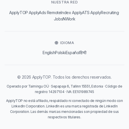
NUESTRA RED
·
·
·
·
·
ApplyTOP
ApplyAds
RemoteIndex
ApplyATS
ApplyRecruiting
JobsNWork
IDIOMA
English
Polski
Español
हिन्दी
© 2026 ApplyTOP. Todos los derechos reservados.
Operado por Taimingu OÜ · Sepapaja 6, Tallinn 15551, Estonia · Código de
registro: 14297104 · IVA: EE101989745
ApplyTOP no está afiliado, respaldado ni conectado de ningún modo con
LinkedIn Corporation. LinkedIn es una marca registrada de LinkedIn
Corporation. Las demás marcas mencionadas son propiedad de sus
respectivos titulares.