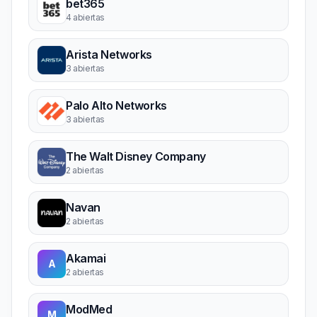
bet365
4 abiertas
Arista Networks
3 abiertas
Palo Alto Networks
3 abiertas
The Walt Disney Company
2 abiertas
Navan
2 abiertas
Akamai
A
2 abiertas
ModMed
M