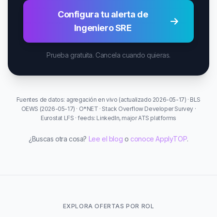
Configura tu alerta de
Ingeniero SRE
Prueba gratuita. Cancela cuando quieras.
Fuentes de datos: agregación en vivo (actualizado 2026-05-17) · BLS
OEWS (2026-05-17) · O*NET · Stack Overflow Developer Survey ·
Eurostat LFS · feeds: LinkedIn, major ATS platforms
¿Buscas otra cosa?
Lee el blog
o
conoce ApplyTOP
.
EXPLORA OFERTAS POR ROL