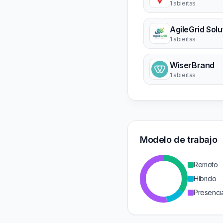
1 abiertas
AgileGrid Solu
1 abiertas
WiserBrand
1 abiertas
Modelo de trabajo
Remoto
Híbrido
Presencia