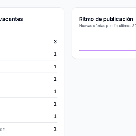
vacantes
Ritmo de publicación
Nuevas ofertas por día, últimos 3
3
1
1
1
1
1
1
tan
1