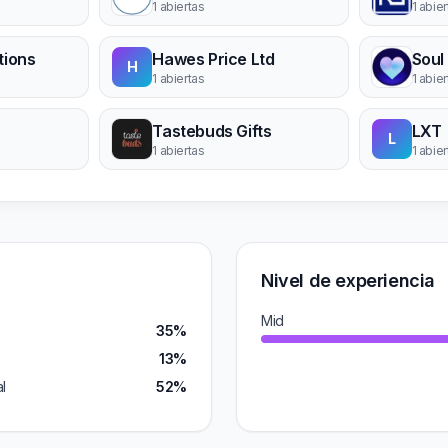
1 abiertas
1 abie
tions
Hawes Price Ltd
H
1 abiertas
1 abie
Tastebuds Gifts
LXT
L
1 abiertas
1 abie
Nivel de experiencia
Mid
35%
13%
l
52%