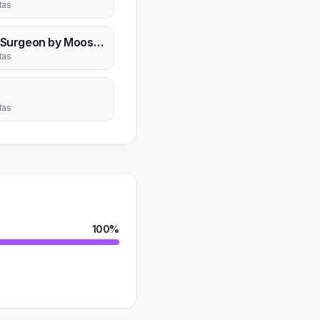
rtas
Soul Surgeon by Moos MD
rtas
rtas
100%