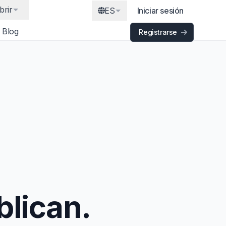
brir
ES
Iniciar sesión
Blog
Registrarse
lican.