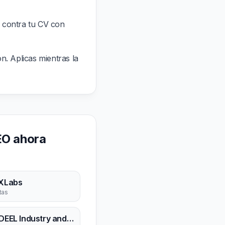
 contra tu CV con
ón. Aplicas mientras la
EO ahora
XLabs
rtas
KANDEEL Industry and Trade