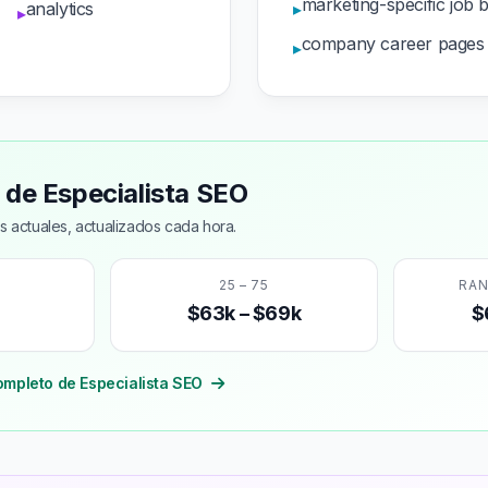
marketing-specific job 
analytics
▸
▸
company career pages
▸
l de Especialista SEO
s actuales, actualizados cada hora.
25 – 75
RA
$63k – $69k
$
ompleto de Especialista SEO