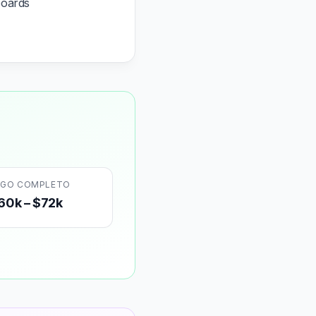
boards
NGO COMPLETO
60k – $72k