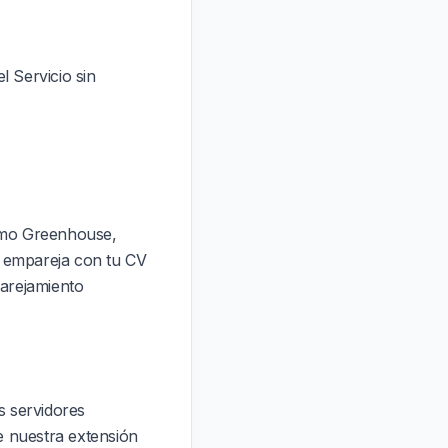
l Servicio sin
omo Greenhouse,
s empareja con tu CV
arejamiento
s servidores
e nuestra extensión