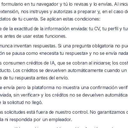
formulario en tu navegador y tú lo revisas y lo envías. Al ini
extensión, nos instruyes y autorizas a preparar y, en el caso 
 datos de tu cuenta. Se aplican estas condiciones:
de la exactitud de la información enviada: tu CV, tu perfil y t
s antes de usar estas funciones.
 nunca inventan respuestas. Si una pregunta obligatoria no p
ción se pausa como «necesita tu respuesta» y no se envía nada
consumen créditos de IA, que se cobran al iniciarse; los cost
ducto. Los créditos se devuelven automáticamente cuando un 
a de tu respuesta antes del envío.
 se envía pero la plataforma no muestra una confirmación verifi
ada, sin verificar» y los créditos no se devuelven automátic
la solicitud no llegó.
las solicitudes está fuera de nuestro control. No garantizamos 
ada ni respondida por un empleador.