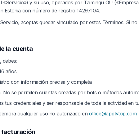
el «Servicio») y su uso, operados por Taimingu OÜ («Empresa
en Estonia con número de registro 14297104.
 Servicio, aceptas quedar vinculado por estos Términos. Si no
de la cuenta
, debes:
16 años
istro con información precisa y completa
. No se permiten cuentas creadas por bots o métodos automa
 tus credenciales y ser responsable de toda la actividad en t
 demora cualquier uso no autorizado en
office@applytop.com
y facturación