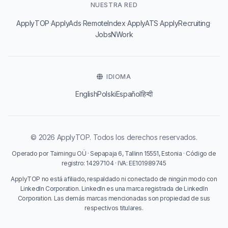
NUESTRA RED
·
·
·
·
·
ApplyTOP
ApplyAds
RemoteIndex
ApplyATS
ApplyRecruiting
JobsNWork
IDIOMA
English
Polski
Español
हिन्दी
© 2026 ApplyTOP. Todos los derechos reservados.
Operado por Taimingu OÜ · Sepapaja 6, Tallinn 15551, Estonia · Código de
registro: 14297104 · IVA: EE101989745
ApplyTOP no está afiliado, respaldado ni conectado de ningún modo con
LinkedIn Corporation. LinkedIn es una marca registrada de LinkedIn
Corporation. Las demás marcas mencionadas son propiedad de sus
respectivos titulares.