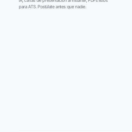
IA, cartas de presentación al instante, PDFs listos
para ATS. Postúlate antes que nadie.