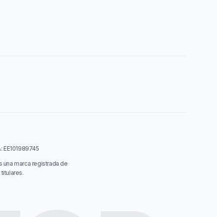
VA: EE101989745
s una marca registrada de
itulares.