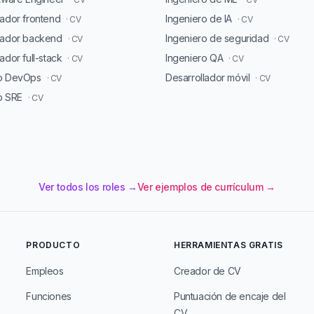
lador frontend
Ingeniero de IA
· CV
· CV
lador backend
Ingeniero de seguridad
· CV
· CV
ador full-stack
Ingeniero QA
· CV
· CV
ro DevOps
Desarrollador móvil
· CV
· CV
o SRE
· CV
Ver todos los roles →
Ver ejemplos de currículum →
PRODUCTO
HERRAMIENTAS GRATIS
Empleos
Creador de CV
Funciones
Puntuación de encaje del
CV