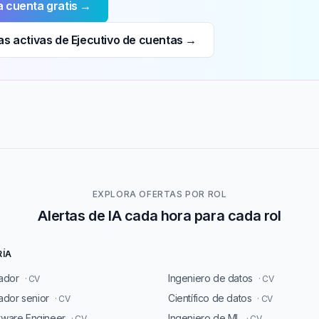
 cuenta gratis →
as activas de Ejecutivo de cuentas →
EXPLORA OFERTAS POR ROL
Alertas de IA cada hora para cada rol
RÍA
ador
Ingeniero de datos
· CV
· CV
dor senior
Científico de datos
· CV
· CV
ftware Engineer
Ingeniero de ML
· CV
· CV