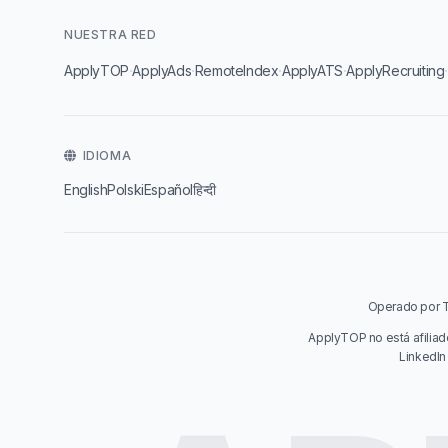
NUESTRA RED
·
·
·
·
ApplyTOP
ApplyAds
RemoteIndex
ApplyATS
ApplyRecruiting
IDIOMA
English
Polski
Español
हिन्दी
Operado por Ta
ApplyTOP no está afiliad
LinkedIn