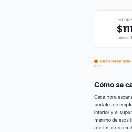
MEDIA
$11
percenti
Datos preliminares.
hora.
Cómo se cal
Cada hora escane
portales de empleo
inferior y el supe
máximo de esos lí
ofertas en moneda