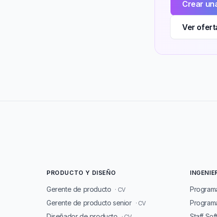
Crear una
Ver ofert
PRODUCTO Y DISEÑO
INGENIE
Gerente de producto
Program
· CV
Gerente de producto senior
Programa
· CV
Diseñador de producto
Staff So
· CV