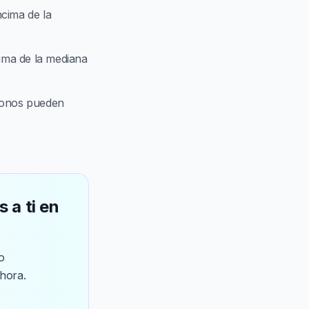
ncima de la
ima de la mediana
 bonos pueden
 a ti en
o
hora.