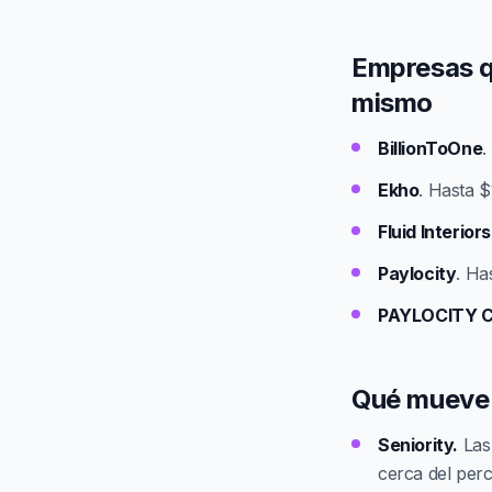
Empresas q
mismo
BillionToOne
.
Ekho
. Hasta 
Fluid Interior
Paylocity
. Ha
PAYLOCITY 
Qué mueve l
Seniority.
Las 
cerca del perce