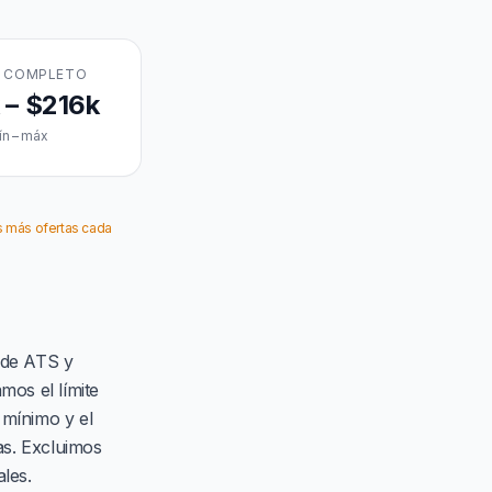
 COMPLETO
 – $216k
ín – máx
s más ofertas cada
 de ATS y
mos el límite
l mínimo y el
as. Excluimos
les.