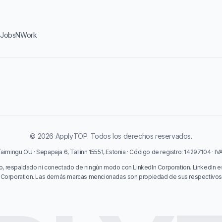
·
JobsNWork
© 2026 ApplyTOP. Todos los derechos reservados.
imingu OÜ · Sepapaja 6, Tallinn 15551, Estonia · Código de registro: 14297104 · I
o, respaldado ni conectado de ningún modo con LinkedIn Corporation. LinkedIn e
 Corporation. Las demás marcas mencionadas son propiedad de sus respectivos t