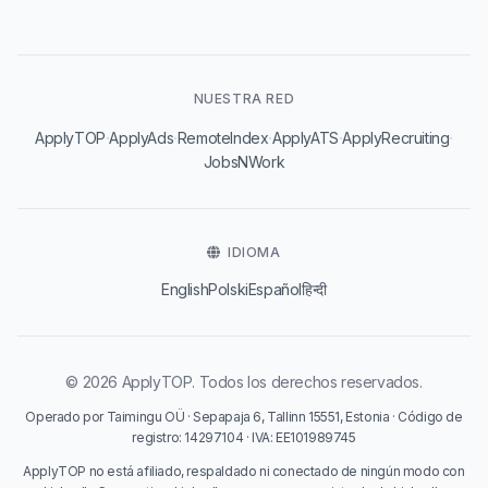
NUESTRA RED
·
·
·
·
·
ApplyTOP
ApplyAds
RemoteIndex
ApplyATS
ApplyRecruiting
JobsNWork
IDIOMA
English
Polski
Español
हिन्दी
© 2026 ApplyTOP. Todos los derechos reservados.
Operado por Taimingu OÜ · Sepapaja 6, Tallinn 15551, Estonia · Código de
registro: 14297104 · IVA: EE101989745
ApplyTOP no está afiliado, respaldado ni conectado de ningún modo con