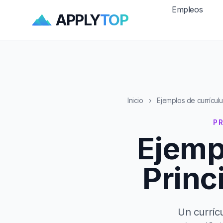
Empleos
APPLY
TOP
Inicio
›
Ejemplos de currícul
P
Ejemp
Princ
Un curríc