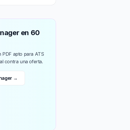
anager en 60
 un PDF apto para ATS
l contra una oferta.
anager →