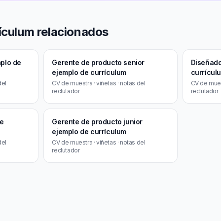
ículum relacionados
plo de
Gerente de producto senior
Diseñado
ejemplo de currículum
currícul
del
CV de muestra · viñetas · notas del
CV de muest
reclutador
reclutador
de
Gerente de producto junior
ejemplo de currículum
del
CV de muestra · viñetas · notas del
reclutador