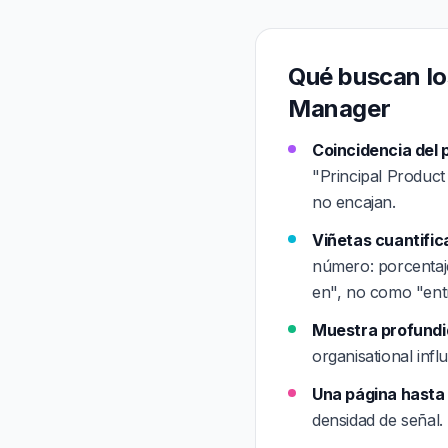
Qué buscan lo
Manager
Coincidencia del 
"Principal Product
no encajan.
Viñetas cuantific
número: porcentaje
en", no como "ent
Muestra profundid
organisational infl
Una página hasta l
densidad de señal.