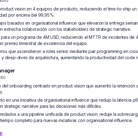
drid
e product vision en 4 equipos de producto, reduciendo el time-to-ship un
lidad por encima del 99,95%.
ujos basados en organisational influence que elevaron la entrega semana
en estrecha colaboración con los stakeholders de strategic narrative.
n para un programa de 4M USD, reduciendo el MTTR de incidentes de 47
er premio trimestral de excelencia del equipo.
eros que ascendieron a roles senior mediante pair programming en cros
 y deep-dives de arquitectura, aumentando la productividad del code 
Manager
oto
 del onboarding centrado en product vision que aumentó la retención 
s.
 en una iniciativa de organisational influence que redujo la latencia p
strategic narrative para las decisiones más difíciles.
eredados a una pipeline unificada de product vision; reduje la sobrecar
tiempo completo para nuevas iniciativas con organisational influence.
VE