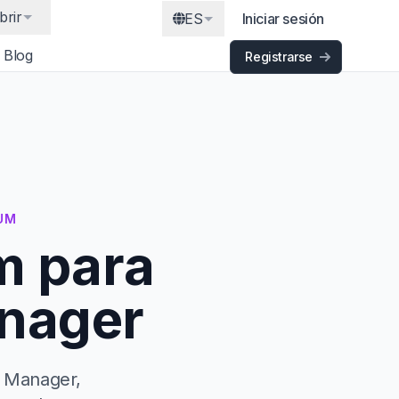
brir
ES
Iniciar sesión
Blog
Registrarse
UM
m para
anager
t Manager,