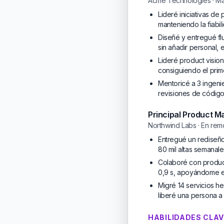
Acme Technologies · Ma
Lideré iniciativas d
manteniendo la fiabi
Diseñé y entregué fl
sin añadir personal, 
Lideré product visio
consiguiendo el prim
Mentoricé a 3 ingeni
revisiones de código
Principal Product 
Northwind Labs · En rem
Entregué un rediseño
80 mil altas semanale
Colaboré con producto
0,9 s, apoyándome en 
Migré 14 servicios h
liberé una persona a 
HABILIDADES CLA