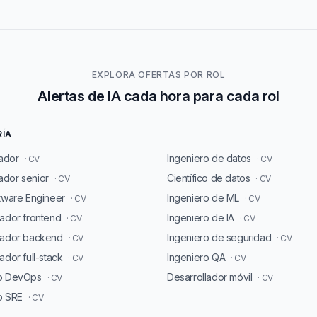
EXPLORA OFERTAS POR ROL
Alertas de IA cada hora para cada rol
RÍA
ador
Ingeniero de datos
· CV
· CV
dor senior
Científico de datos
· CV
· CV
ftware Engineer
Ingeniero de ML
· CV
· CV
lador frontend
Ingeniero de IA
· CV
· CV
lador backend
Ingeniero de seguridad
· CV
· CV
ador full-stack
Ingeniero QA
· CV
· CV
ro DevOps
Desarrollador móvil
· CV
· CV
o SRE
· CV