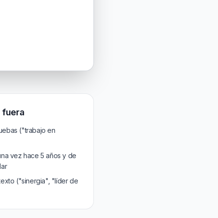
 fuera
ruebas ("trabajo en
una vez hace 5 años y de
lar
xto ("sinergia", "líder de