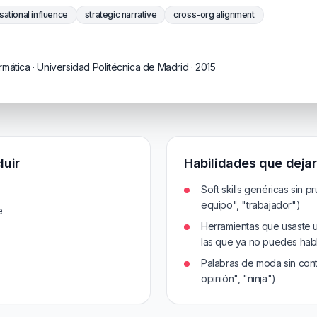
sational influence
strategic narrative
cross-org alignment
rmática · Universidad Politécnica de Madrid · 2015
luir
Habilidades que dejar
Soft skills genéricas sin p
equipo", "trabajador")
e
Herramientas que usaste 
las que ya no puedes hab
Palabras de moda sin conte
opinión", "ninja")