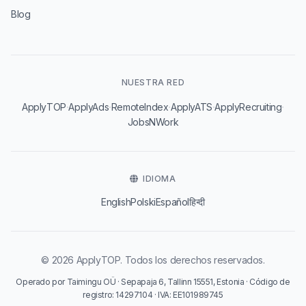
Blog
NUESTRA RED
·
·
·
·
·
ApplyTOP
ApplyAds
RemoteIndex
ApplyATS
ApplyRecruiting
JobsNWork
IDIOMA
English
Polski
Español
हिन्दी
© 2026 ApplyTOP. Todos los derechos reservados.
Operado por Taimingu OÜ · Sepapaja 6, Tallinn 15551, Estonia · Código de
registro: 14297104 · IVA: EE101989745