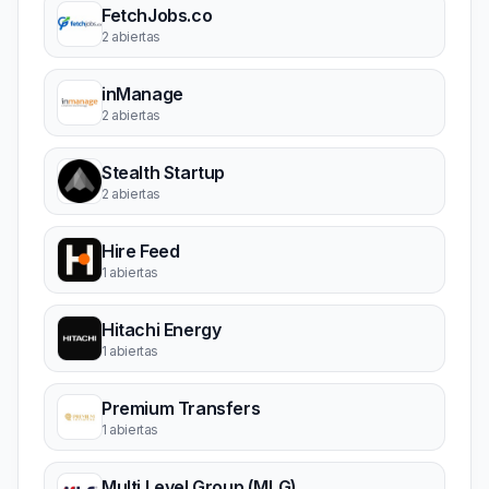
FetchJobs.co
2 abiertas
inManage
2 abiertas
Stealth Startup
2 abiertas
Hire Feed
1 abiertas
Hitachi Energy
1 abiertas
Premium Transfers
1 abiertas
Multi Level Group (MLG)