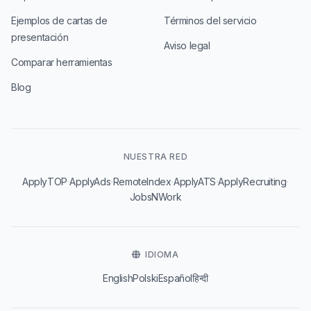
Ejemplos de cartas de
Términos del servicio
presentación
Aviso legal
Comparar herramientas
Blog
NUESTRA RED
·
·
·
·
·
ApplyTOP
ApplyAds
RemoteIndex
ApplyATS
ApplyRecruiting
JobsNWork
IDIOMA
English
Polski
Español
हिन्दी