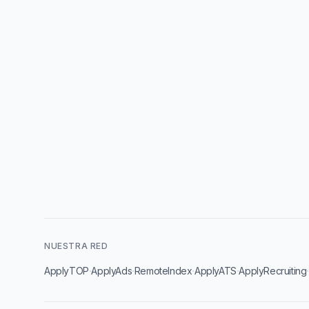
NUESTRA RED
·
·
·
·
ApplyTOP
ApplyAds
RemoteIndex
ApplyATS
ApplyRecruiting