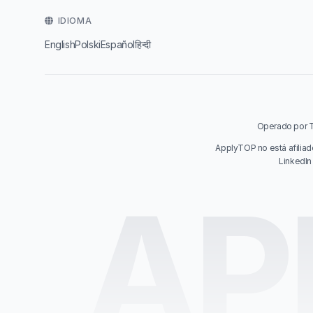
IDIOMA
English
Polski
Español
हिन्दी
Operado por Ta
ApplyTOP no está afiliad
LinkedIn
AP