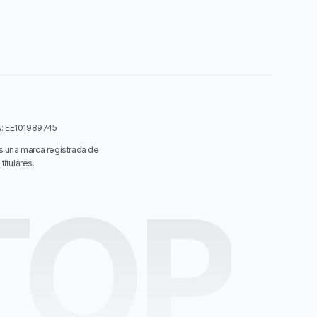
VA: EE101989745
s una marca registrada de
itulares.
TOP