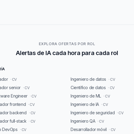
EXPLORA OFERTAS POR ROL
Alertas de IA cada hora para cada rol
RÍA
ador
Ingeniero de datos
· CV
· CV
dor senior
Científico de datos
· CV
· CV
ftware Engineer
Ingeniero de ML
· CV
· CV
lador frontend
Ingeniero de IA
· CV
· CV
lador backend
Ingeniero de seguridad
· CV
· CV
ador full-stack
Ingeniero QA
· CV
· CV
ro DevOps
Desarrollador móvil
· CV
· CV