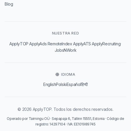
Blog
NUESTRA RED
·
·
·
·
·
ApplyTOP
ApplyAds
RemoteIndex
ApplyATS
ApplyRecruiting
JobsNWork
IDIOMA
English
Polski
Español
हिन्दी
© 2026 ApplyTOP. Todos los derechos reservados.
Operado por Taimingu OÜ · Sepapaja 6, Tallinn 15551, Estonia · Código de
registro: 14297104 · IVA: EE101989745