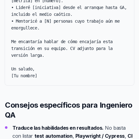
[métrica] en [número].

• Lideré [iniciativa] desde el arranque hasta GA, 
incluido el medio caótico.

• Mentoricé a [N] personas cuyo trabajo aún me 
enorgullece.

Me encantaría hablar de cómo encajaría esta 
transición en su equipo. CV adjunto para la 
versión larga.

Un saludo,

[Tu nombre]
Consejos específicos para Ingeniero
QA
Traduce las habilidades en resultados.
No basta
con listar
test automation
,
Playwright / Cypress
,
CI