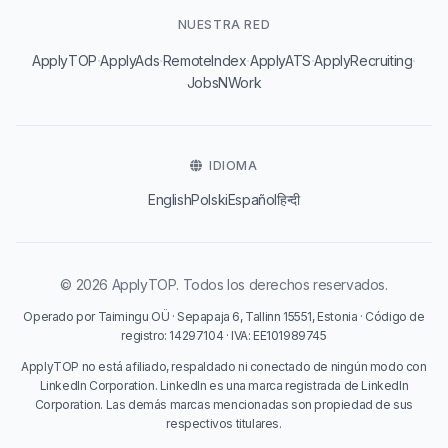
NUESTRA RED
·
·
·
·
·
ApplyTOP
ApplyAds
RemoteIndex
ApplyATS
ApplyRecruiting
JobsNWork
IDIOMA
English
Polski
Español
हिन्दी
© 2026 ApplyTOP. Todos los derechos reservados.
Operado por Taimingu OÜ · Sepapaja 6, Tallinn 15551, Estonia · Código de
registro: 14297104 · IVA: EE101989745
ApplyTOP no está afiliado, respaldado ni conectado de ningún modo con
LinkedIn Corporation. LinkedIn es una marca registrada de LinkedIn
Corporation. Las demás marcas mencionadas son propiedad de sus
respectivos titulares.