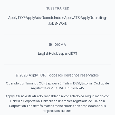
NUESTRA RED
·
·
·
·
·
ApplyTOP
ApplyAds
RemoteIndex
ApplyATS
ApplyRecruiting
JobsNWork
IDIOMA
English
Polski
Español
हिन्दी
© 2026 ApplyTOP. Todos los derechos reservados.
Operado por Taimingu OÜ · Sepapaja 6, Tallinn 15551, Estonia · Código de
registro: 14297104 · IVA: EE101989745
ApplyTOP no está afiliado, respaldado ni conectado de ningún modo con
LinkedIn Corporation. LinkedIn es una marca registrada de LinkedIn
Corporation. Las demás marcas mencionadas son propiedad de sus
respectivos titulares.