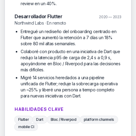
review en un 40%.
Desarrollador Flutter
2020 — 2023
Northwind Labs · En remoto
Entregué un rediseño del onboarding centrado en
Flutter que aumentó la retención a 7 días un 18%
sobre 80 mil altas semanales.
Colaboré con producto en una iniciativa de Dart que
redujo la latencia p95 de carga de 2,4 s a 0,9 s,
apoyándome en Bloc / Riverpod para las decisiones
más difíciles.
Migré 14 servicios heredados a una pipeline
unificada de Flutter; reduje la sobrecarga operativa
un ~25% y liberé una persona a tiempo completo
para nuevas iniciativas con Dart.
HABILIDADES CLAVE
Flutter
Dart
Bloc / Riverpod
platform channels
mobile CI