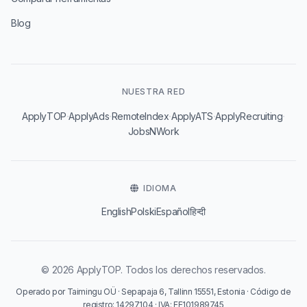
Blog
NUESTRA RED
·
·
·
·
·
ApplyTOP
ApplyAds
RemoteIndex
ApplyATS
ApplyRecruiting
JobsNWork
IDIOMA
English
Polski
Español
हिन्दी
© 2026 ApplyTOP. Todos los derechos reservados.
Operado por Taimingu OÜ · Sepapaja 6, Tallinn 15551, Estonia · Código de
registro: 14297104 · IVA: EE101989745