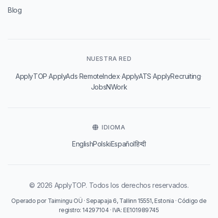
Blog
NUESTRA RED
·
·
·
·
·
ApplyTOP
ApplyAds
RemoteIndex
ApplyATS
ApplyRecruiting
JobsNWork
IDIOMA
English
Polski
Español
हिन्दी
© 2026 ApplyTOP. Todos los derechos reservados.
Operado por Taimingu OÜ · Sepapaja 6, Tallinn 15551, Estonia · Código de
registro: 14297104 · IVA: EE101989745