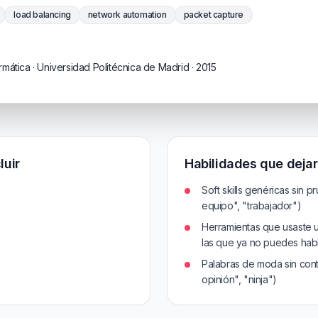
load balancing
network automation
packet capture
rmática · Universidad Politécnica de Madrid · 2015
luir
Habilidades que dejar
Soft skills genéricas sin p
equipo", "trabajador")
Herramientas que usaste 
las que ya no puedes hab
Palabras de moda sin conte
opinión", "ninja")