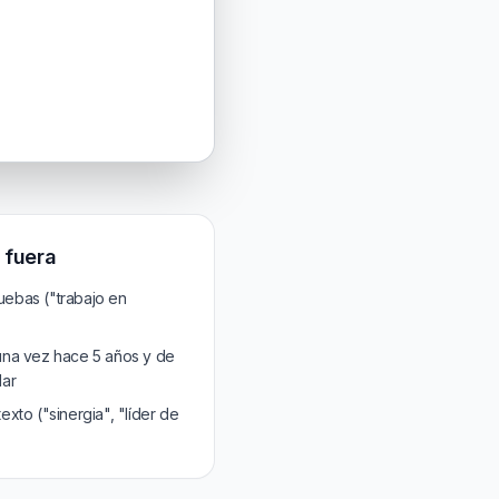
 fuera
ruebas ("trabajo en
una vez hace 5 años y de
lar
xto ("sinergia", "líder de