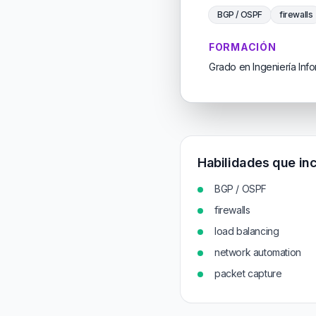
BGP / OSPF
firewalls
FORMACIÓN
Grado en Ingeniería Info
Habilidades que inc
BGP / OSPF
firewalls
load balancing
network automation
packet capture