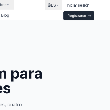
brir
ES
Iniciar sesión
Blog
Registrarse
m para
es
es, cuatro