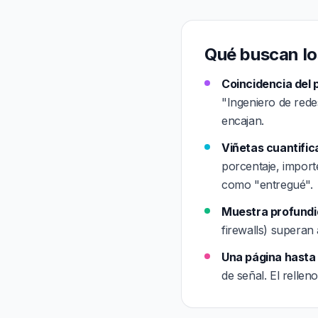
Qué buscan lo
Coincidencia del 
"Ingeniero de rede
encajan.
Viñetas cuantific
porcentaje, import
como "entregué".
Muestra profundid
firewalls) superan 
Una página hasta l
de señal. El relle