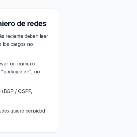
niero de redes
s reciente deben leer
o los cargos no
levar un número:
"participé en", no
d (BGP / OSPF,
edes quiere densidad