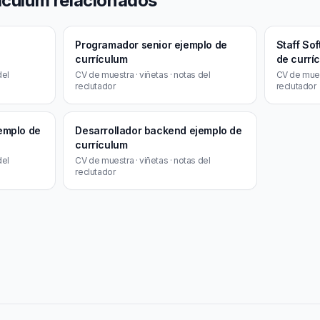
ículum relacionados
Programador senior ejemplo de
Staff So
currículum
de currí
del
CV de muestra · viñetas · notas del
CV de muest
reclutador
reclutador
jemplo de
Desarrollador backend ejemplo de
currículum
del
CV de muestra · viñetas · notas del
reclutador