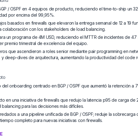
drid
e BGP / OSPF en 4 equipos de producto, reduciendo el time-to-ship un 3
lidad por encima del 99,95%.
ujos basados en firewalls que elevaron la entrega semanal de 12 a 19 fun
a colaboración con los stakeholders de load balancing.
ara un programa de 4M USD, reduciendo el MTTR de incidentes de 47 a
er premio trimestral de excelencia del equipo.
eros que ascendieron a roles senior mediante pair programming en net
 y deep-dives de arquitectura, aumentando la productividad del code 
oto
o del onboarding centrado en BGP / OSPF que aumentó la retención a 7
 en una iniciativa de firewalls que redujo la latencia p95 de carga de 2
alancing para las decisiones más difíciles.
eredados a una pipeline unificada de BGP / OSPF; reduje la sobrecarga
tiempo completo para nuevas iniciativas con firewalls.
VE