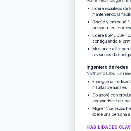
Acme Technologies · Ma
Lideré iniciativas d
manteniendo la fiabi
Diseñé y entregué fl
personal, en estrech
Lideré BGP / OSPF p
consiguiendo el prim
Mentoricé a 3 ingeni
revisiones de código
Ingeniero de redes
Northwind Labs · En rem
Entregué un rediseñ
mil altas semanales.
Colaboré con producto
apoyándome en load b
Migré 14 servicios h
liberé una persona a 
HABILIDADES CLA