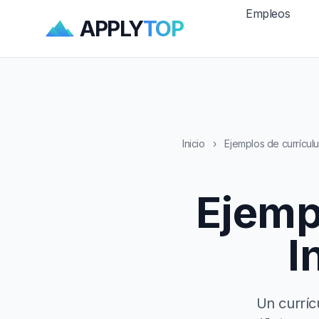
Empleos
APPLY
TOP
Inicio
›
Ejemplos de currícul
Ejemp
I
Un curríc