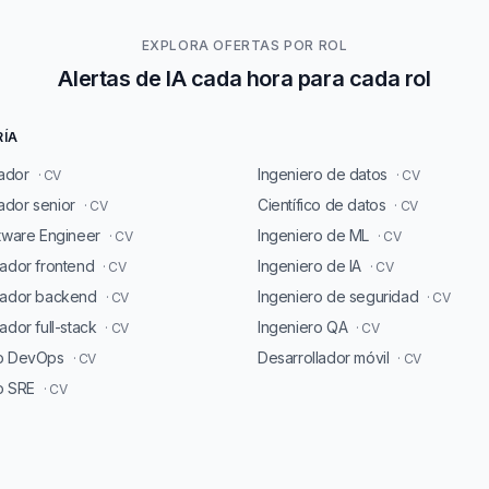
EXPLORA OFERTAS POR ROL
Alertas de IA cada hora para cada rol
RÍA
ador
Ingeniero de datos
· CV
· CV
dor senior
Científico de datos
· CV
· CV
ftware Engineer
Ingeniero de ML
· CV
· CV
lador frontend
Ingeniero de IA
· CV
· CV
lador backend
Ingeniero de seguridad
· CV
· CV
ador full-stack
Ingeniero QA
· CV
· CV
ro DevOps
Desarrollador móvil
· CV
· CV
o SRE
· CV