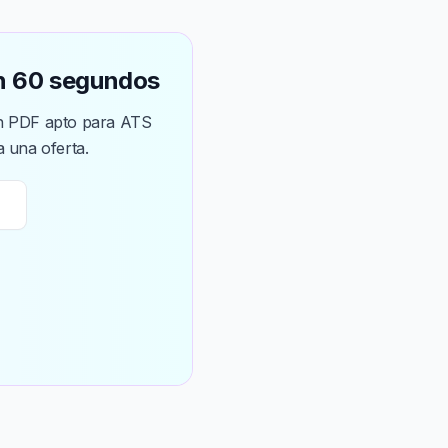
en 60 segundos
 un PDF apto para ATS
 una oferta.
→