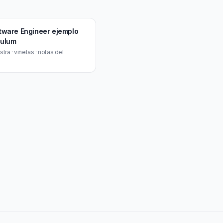
ftware Engineer ejemplo
culum
ra · viñetas · notas del