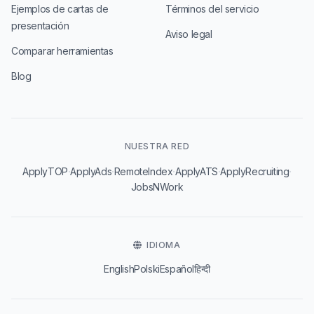
Ejemplos de cartas de
Términos del servicio
presentación
Aviso legal
Comparar herramientas
Blog
NUESTRA RED
·
·
·
·
·
ApplyTOP
ApplyAds
RemoteIndex
ApplyATS
ApplyRecruiting
JobsNWork
IDIOMA
English
Polski
Español
हिन्दी