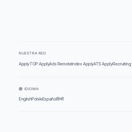
NUESTRA RED
·
·
·
·
ApplyTOP
ApplyAds
RemoteIndex
ApplyATS
ApplyRecruiting
IDIOMA
English
Polski
Español
हिन्दी