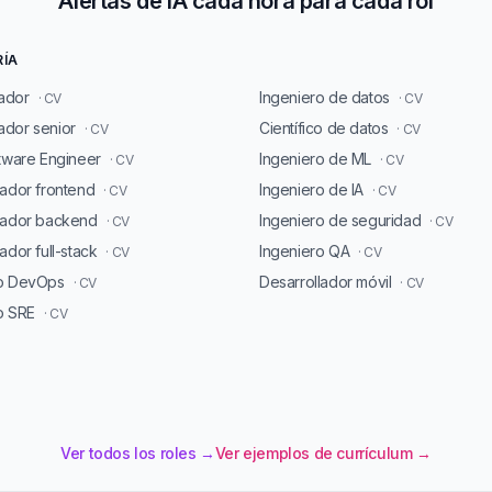
Alertas de IA cada hora para cada rol
RÍA
ador
Ingeniero de datos
· CV
· CV
dor senior
Científico de datos
· CV
· CV
ftware Engineer
Ingeniero de ML
· CV
· CV
lador frontend
Ingeniero de IA
· CV
· CV
lador backend
Ingeniero de seguridad
· CV
· CV
ador full-stack
Ingeniero QA
· CV
· CV
ro DevOps
Desarrollador móvil
· CV
· CV
o SRE
· CV
Ver todos los roles →
Ver ejemplos de currículum →