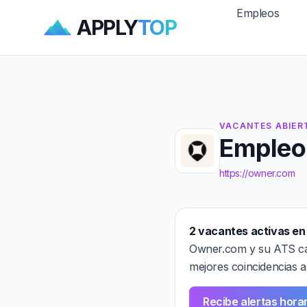
Empleos
APPLY
TOP
VACANTES ABIER
Empleo
https://owner.com
2 vacantes activas e
Owner.com y su ATS cad
mejores coincidencias a
Recibe alertas hor