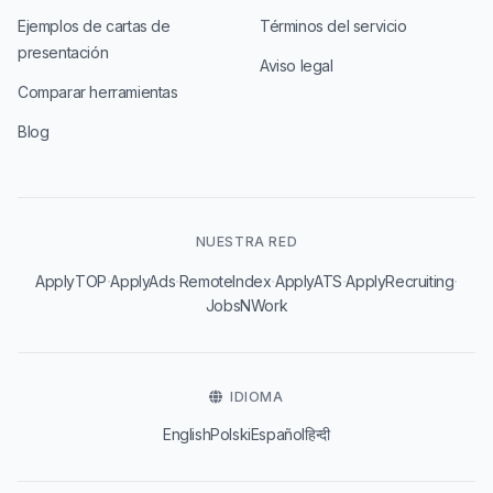
Ejemplos de cartas de
Términos del servicio
presentación
Aviso legal
Comparar herramientas
Blog
NUESTRA RED
·
·
·
·
·
ApplyTOP
ApplyAds
RemoteIndex
ApplyATS
ApplyRecruiting
JobsNWork
IDIOMA
English
Polski
Español
हिन्दी