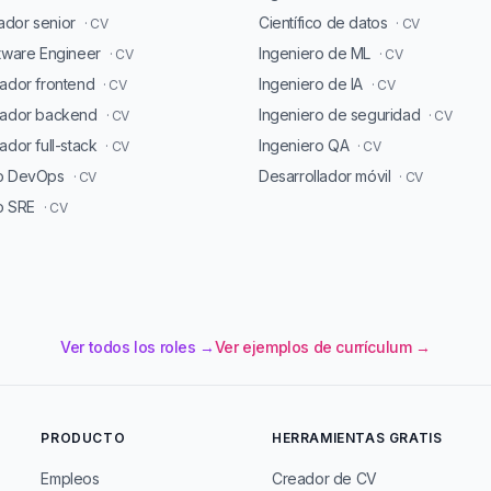
dor senior
Científico de datos
· CV
· CV
ftware Engineer
Ingeniero de ML
· CV
· CV
lador frontend
Ingeniero de IA
· CV
· CV
lador backend
Ingeniero de seguridad
· CV
· CV
ador full-stack
Ingeniero QA
· CV
· CV
ro DevOps
Desarrollador móvil
· CV
· CV
o SRE
· CV
Ver todos los roles →
Ver ejemplos de currículum →
PRODUCTO
HERRAMIENTAS GRATIS
Empleos
Creador de CV