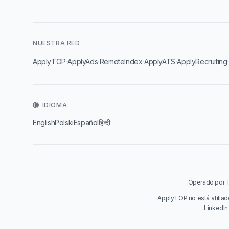
NUESTRA RED
·
·
·
·
ApplyTOP
ApplyAds
RemoteIndex
ApplyATS
ApplyRecruiting
IDIOMA
English
Polski
Español
हिन्दी
Operado por Ta
ApplyTOP no está afiliad
LinkedIn