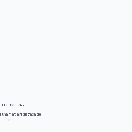
VA: EE101989745
s una marca registrada de
itulares.