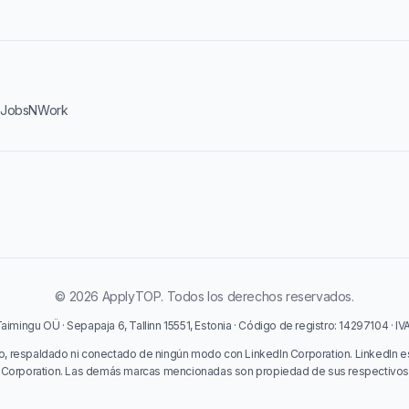
·
JobsNWork
© 2026 ApplyTOP. Todos los derechos reservados.
imingu OÜ · Sepapaja 6, Tallinn 15551, Estonia · Código de registro: 14297104 · I
o, respaldado ni conectado de ningún modo con LinkedIn Corporation. LinkedIn e
 Corporation. Las demás marcas mencionadas son propiedad de sus respectivos t