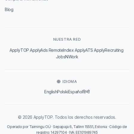
Blog
NUESTRA RED
·
·
·
·
·
ApplyTOP
ApplyAds
RemoteIndex
ApplyATS
ApplyRecruiting
JobsNWork
IDIOMA
English
Polski
Español
हिन्दी
© 2026 ApplyTOP. Todos los derechos reservados.
Operado por Taimingu OÜ · Sepapaja 6, Tallinn 15551, Estonia · Código de
registro: 14297104 · IVA: EE101989745