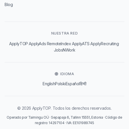
Blog
NUESTRA RED
·
·
·
·
·
ApplyTOP
ApplyAds
RemoteIndex
ApplyATS
ApplyRecruiting
JobsNWork
IDIOMA
English
Polski
Español
हिन्दी
© 2026 ApplyTOP. Todos los derechos reservados.
Operado por Taimingu OÜ · Sepapaja 6, Tallinn 15551, Estonia · Código de
registro: 14297104 · IVA: EE101989745