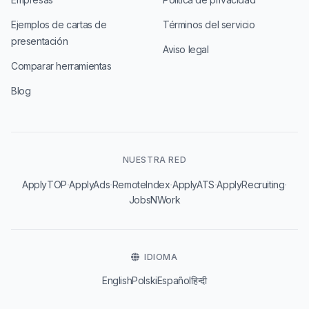
Ejemplos de cartas de
Términos del servicio
presentación
Aviso legal
Comparar herramientas
Blog
NUESTRA RED
·
·
·
·
·
ApplyTOP
ApplyAds
RemoteIndex
ApplyATS
ApplyRecruiting
JobsNWork
IDIOMA
English
Polski
Español
हिन्दी