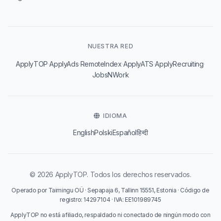
NUESTRA RED
·
·
·
·
·
ApplyTOP
ApplyAds
RemoteIndex
ApplyATS
ApplyRecruiting
JobsNWork
IDIOMA
English
Polski
Español
हिन्दी
© 2026 ApplyTOP. Todos los derechos reservados.
Operado por Taimingu OÜ · Sepapaja 6, Tallinn 15551, Estonia · Código de
registro: 14297104 · IVA: EE101989745
ApplyTOP no está afiliado, respaldado ni conectado de ningún modo con