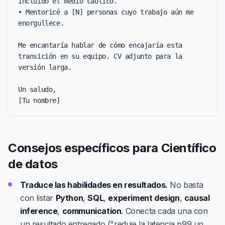
incluido el medio caótico.

• Mentoricé a [N] personas cuyo trabajo aún me 
enorgullece.

Me encantaría hablar de cómo encajaría esta 
transición en su equipo. CV adjunto para la 
versión larga.

Un saludo,

[Tu nombre]
Consejos específicos para Científico
de datos
Traduce las habilidades en resultados.
No basta
con listar
Python
,
SQL
,
experiment design
,
causal
inference
,
communication
. Conecta cada una con
un resultado entregado ("reduje la latencia p99 un