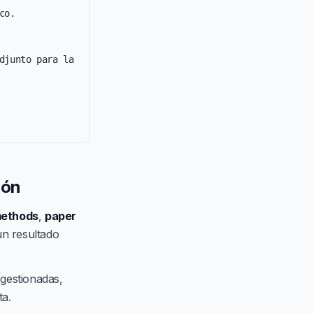
o.

djunto para la 
ión
methods
,
paper
un resultado
 gestionadas,
ta.