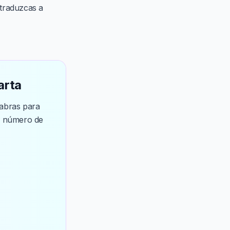
 traduzcas a
arta
labras para
el número de