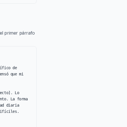
el primer párrafo
fico de 
nsó que mi 
cto]. Lo 
to. La forma 
d diaria 
fíciles.
