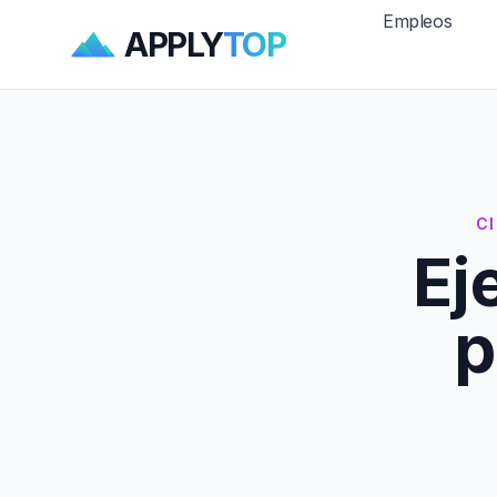
Empleos
APPLY
TOP
CI
Ej
p