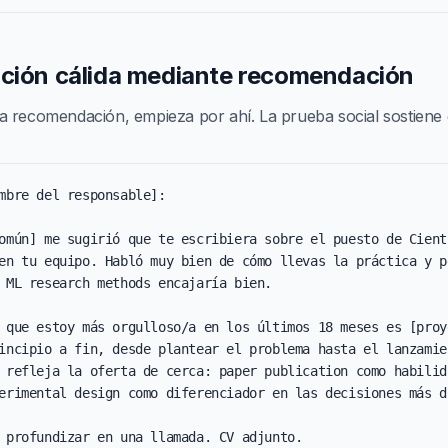
ación cálida mediante recomendación
 recomendación, empieza por ahí. La prueba social sostiene 
mbre del responsable]:

omún] me sugirió que te escribiera sobre el puesto de Cientí
en tu equipo. Habló muy bien de cómo llevas la práctica y pe
 ML research methods encajaría bien.

 que estoy más orgulloso/a en los últimos 18 meses es [proye
incipio a fin, desde plantear el problema hasta el lanzamien
 refleja la oferta de cerca: paper publication como habilida
erimental design como diferenciador en las decisiones más di
 profundizar en una llamada. CV adjunto.
