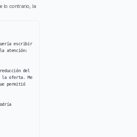
lo contrario, la
uería escribir 
a atención: 
educción del 
 la oferta. Me 
e permitió 
dría 