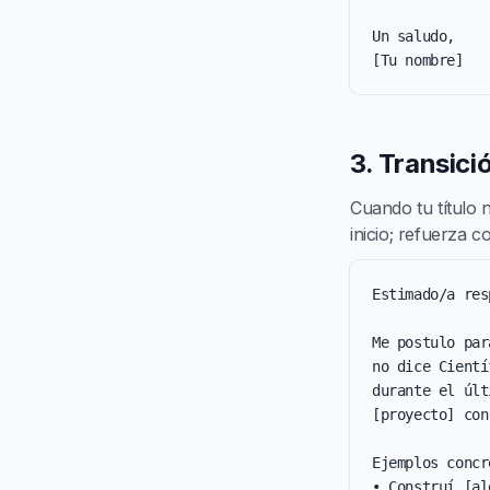
Un saludo,

[Tu nombre]
3. Transici
Cuando tu título n
inicio; refuerza 
Estimado/a res
Me postulo par
no dice Cientí
durante el últ
[proyecto] con
Ejemplos concr
• Construí [al