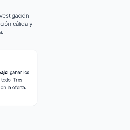
nvestigación
ción cálida y
a.
bajo
: ganar los
 todo. Tres
on la oferta.