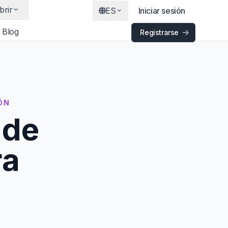
brir
ES
Iniciar sesión
Blog
Registrarse
IÓN
 de
ra