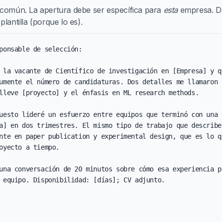
 común. La apertura debe ser específica para
esta
empresa. De 
lantilla (porque lo es).
ponsable de selección:

 la vacante de Científico de investigación en [Empresa] y q
umente el número de candidaturas. Dos detalles me llamaron l
lleve [proyecto] y el énfasis en ML research methods.

uesto lideré un esfuerzo entre equipos que terminó con una r
a] en dos trimestres. El mismo tipo de trabajo que describe
nte en paper publication y experimental design, que es lo qu
oyecto a tiempo.

una conversación de 20 minutos sobre cómo esa experiencia po
 equipo. Disponibilidad: [días]; CV adjunto.
