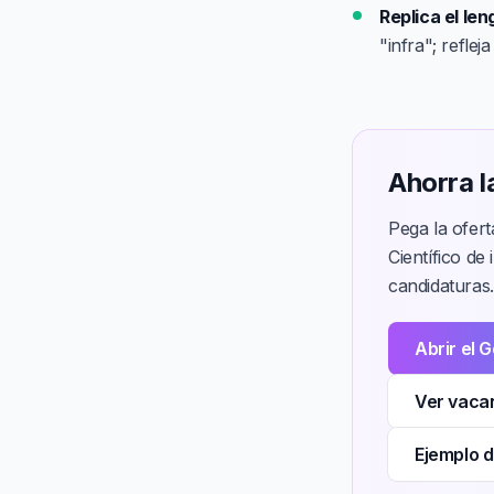
Replica el len
"infra"; reflej
Ahorra l
Pega la ofer
Científico d
candidaturas.
Abrir el 
Ver vacan
Ejemplo d