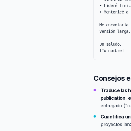
• Lideré [inic
• Mentoricé a 
Me encantaría 
versión larga.

Un saludo,

[Tu nombre]
Consejos es
Traduce las h
publication
,
e
entregado ("r
Cuantifica un
proyectos lan