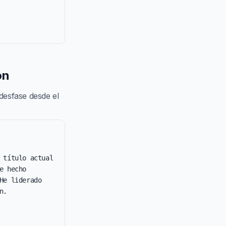
ón
 desfase desde el
 título actual 
 hecho 
e liderado 
.
