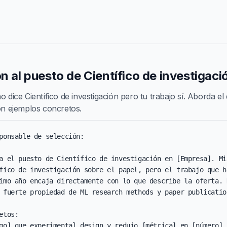
ón al puesto de Científico de investigaci
o dice Científico de investigación pero tu trabajo sí. Aborda el
con ejemplos concretos.
ponsable de selección:

a el puesto de Científico de investigación en [Empresa]. Mi
fico de investigación sobre el papel, pero el trabajo que he
imo año encaja directamente con lo que describe la oferta. H
 fuerte propiedad de ML research methods y paper publication
etos:

go] que experimental design y redujo [métrica] en [número].
