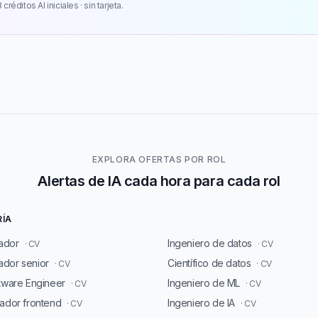
 créditos AI iniciales · sin tarjeta.
EXPLORA OFERTAS POR ROL
Alertas de IA cada hora para cada rol
RÍA
ador
Ingeniero de datos
· CV
· CV
dor senior
Científico de datos
· CV
· CV
ftware Engineer
Ingeniero de ML
· CV
· CV
lador frontend
Ingeniero de IA
· CV
· CV