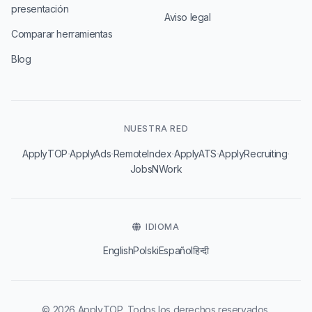
presentación
Aviso legal
Comparar herramientas
Blog
NUESTRA RED
·
·
·
·
·
ApplyTOP
ApplyAds
RemoteIndex
ApplyATS
ApplyRecruiting
JobsNWork
IDIOMA
English
Polski
Español
हिन्दी
© 2026 ApplyTOP. Todos los derechos reservados.