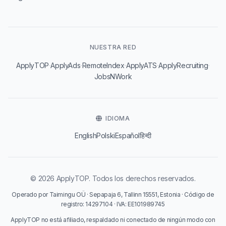
NUESTRA RED
·
·
·
·
·
ApplyTOP
ApplyAds
RemoteIndex
ApplyATS
ApplyRecruiting
JobsNWork
IDIOMA
English
Polski
Español
हिन्दी
© 2026 ApplyTOP. Todos los derechos reservados.
Operado por Taimingu OÜ · Sepapaja 6, Tallinn 15551, Estonia · Código de
registro: 14297104 · IVA: EE101989745
ApplyTOP no está afiliado, respaldado ni conectado de ningún modo con