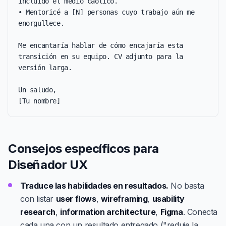
incluido el medio caótico.

• Mentoricé a [N] personas cuyo trabajo aún me 
enorgullece.

Me encantaría hablar de cómo encajaría esta 
transición en su equipo. CV adjunto para la 
versión larga.

Un saludo,

[Tu nombre]
Consejos específicos para
Diseñador UX
Traduce las habilidades en resultados.
No basta
con listar
user flows
,
wireframing
,
usability
research
,
information architecture
,
Figma
. Conecta
cada una con un resultado entregado ("reduje la