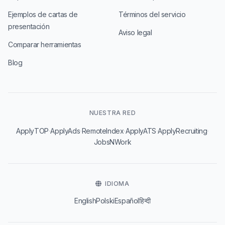
Ejemplos de cartas de
Términos del servicio
presentación
Aviso legal
Comparar herramientas
Blog
NUESTRA RED
·
·
·
·
·
ApplyTOP
ApplyAds
RemoteIndex
ApplyATS
ApplyRecruiting
JobsNWork
IDIOMA
English
Polski
Español
हिन्दी