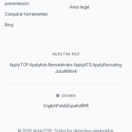
presentación
Aviso legal
Comparar herramientas
Blog
NUESTRA RED
·
·
·
·
·
ApplyTOP
ApplyAds
RemoteIndex
ApplyATS
ApplyRecruiting
JobsNWork
IDIOMA
English
Polski
Español
हिन्दी
© 2026 ApplyTOP. Todos los derechos reservados.