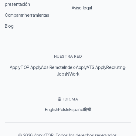
presentación
Aviso legal
Comparar herramientas
Blog
NUESTRA RED
·
·
·
·
·
ApplyTOP
ApplyAds
RemoteIndex
ApplyATS
ApplyRecruiting
JobsNWork
IDIOMA
English
Polski
Español
हिन्दी
© 2026 ApplyTOP. Todos los derechos reservados.