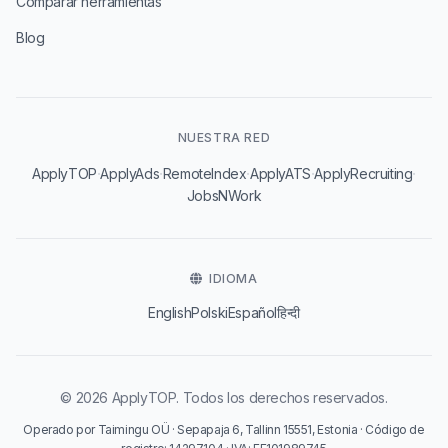
Comparar herramientas
Blog
NUESTRA RED
·
·
·
·
·
ApplyTOP
ApplyAds
RemoteIndex
ApplyATS
ApplyRecruiting
JobsNWork
IDIOMA
English
Polski
Español
हिन्दी
© 2026 ApplyTOP. Todos los derechos reservados.
Operado por Taimingu OÜ · Sepapaja 6, Tallinn 15551, Estonia · Código de