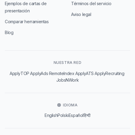
Ejemplos de cartas de
Términos del servicio
presentación
Aviso legal
Comparar herramientas
Blog
NUESTRA RED
·
·
·
·
·
ApplyTOP
ApplyAds
RemoteIndex
ApplyATS
ApplyRecruiting
JobsNWork
IDIOMA
English
Polski
Español
हिन्दी