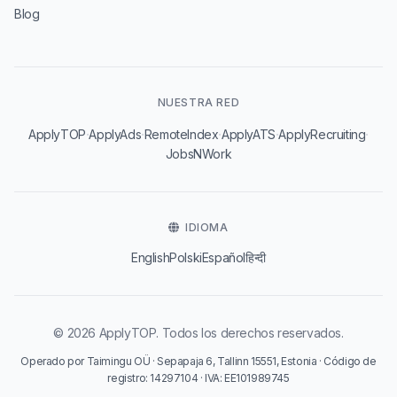
Blog
NUESTRA RED
·
·
·
·
·
ApplyTOP
ApplyAds
RemoteIndex
ApplyATS
ApplyRecruiting
JobsNWork
IDIOMA
English
Polski
Español
हिन्दी
© 2026 ApplyTOP. Todos los derechos reservados.
Operado por Taimingu OÜ · Sepapaja 6, Tallinn 15551, Estonia · Código de
registro: 14297104 · IVA: EE101989745