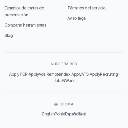
Ejemplos de cartas de
Términos del servicio
presentación
Aviso legal
Comparar herramientas
Blog
NUESTRA RED
·
·
·
·
·
ApplyTOP
ApplyAds
RemoteIndex
ApplyATS
ApplyRecruiting
JobsNWork
IDIOMA
English
Polski
Español
हिन्दी