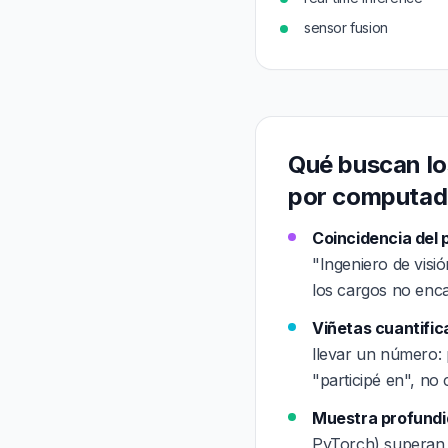
sensor fusion
Qué buscan los
por computad
Coincidencia del 
"Ingeniero de visi
los cargos no enca
Viñetas cuantific
llevar un número: 
"participé en", no
Muestra profundid
PyTorch) superan a