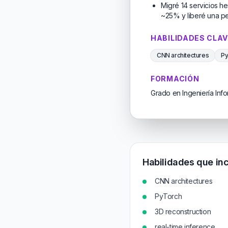
Migré 14 servicios h
~25% y liberé una pe
HABILIDADES CLA
CNN architectures
Py
FORMACIÓN
Grado en Ingeniería Info
Habilidades que inc
CNN architectures
PyTorch
3D reconstruction
real-time inference