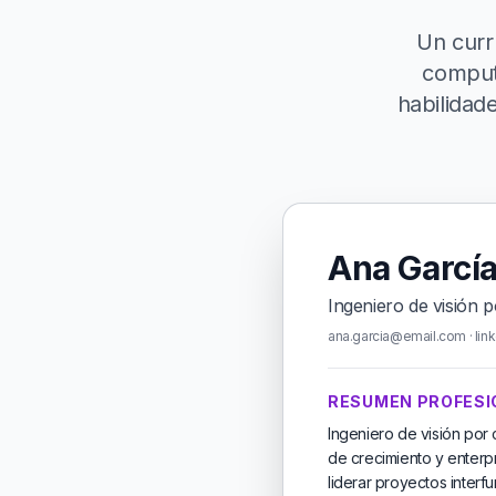
Un curr
computa
habilidad
Ana Garcí
Ingeniero de visión
ana.garcia@email.com · link
RESUMEN PROFESI
Ingeniero de visión po
de crecimiento y enterpr
liderar proyectos interf