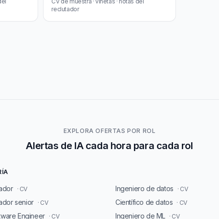
del
CV de muestra · viñetas · notas del
reclutador
EXPLORA OFERTAS POR ROL
Alertas de IA cada hora para cada rol
RÍA
ador
Ingeniero de datos
· CV
· CV
dor senior
Científico de datos
· CV
· CV
ftware Engineer
Ingeniero de ML
· CV
· CV