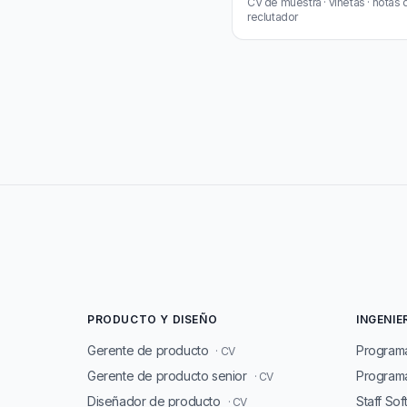
CV de muestra · viñetas · notas 
reclutador
PRODUCTO Y DISEÑO
INGENIE
Gerente de producto
Program
· CV
Gerente de producto senior
Programa
· CV
Diseñador de producto
Staff So
· CV