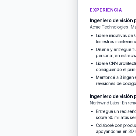
EXPERIENCIA
Ingeniero de visión
Acme Technologies · Ma
Lideré iniciativas d
trimestres mantenien
Diseñé y entregué fl
personal, en estrech
Lideré CNN architec
consiguiendo el prim
Mentoricé a 3 ingeni
revisiones de código
Ingeniero de visión
Northwind Labs · En rem
Entregué un rediseño
sobre 80 mil altas se
Colaboré con product
apoyándome en 3D rec