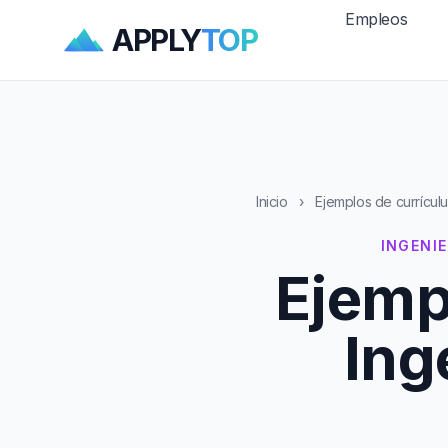
Empleos
APPLY
TOP
Inicio
›
Ejemplos de currícul
INGENI
Ejemp
Ing