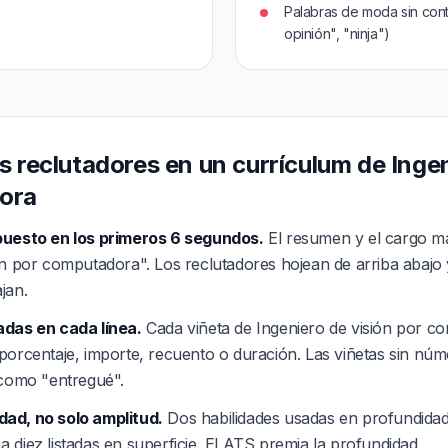
Palabras de moda sin conte
opinión", "ninja")
 reclutadores en un currículum de Ingen
ora
puesto en los primeros 6 segundos.
El resumen y el cargo má
ón por computadora". Los reclutadores hojean de arriba abajo
jan.
adas en cada línea.
Cada viñeta de Ingeniero de visión por 
porcentaje, importe, recuento o duración. Las viñetas sin nú
 como "entregué".
ad, no solo amplitud.
Dos habilidades usadas en profundidad
 diez listadas en superficie. El ATS premia la profundidad.