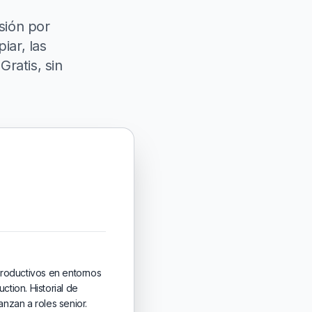
sión por
iar, las
ratis, sin
roductivos en entornos
tion. Historial de
nzan a roles senior.