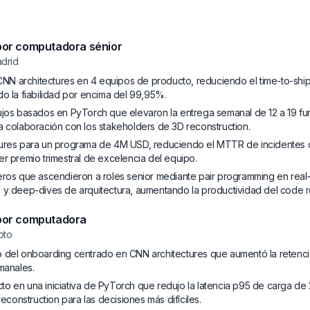
 por computadora sénior
drid
e CNN architectures en 4 equipos de producto, reduciendo el time-to-sh
do la fiabilidad por encima del 99,95%.
ujos basados en PyTorch que elevaron la entrega semanal de 12 a 19 fun
a colaboración con los stakeholders de 3D reconstruction.
tures para un programa de 4M USD, reduciendo el MTTR de incidentes d
er premio trimestral de excelencia del equipo.
eros que ascendieron a roles senior mediante pair programming en real-
 y deep-dives de arquitectura, aumentando la productividad del code 
 por computadora
oto
 del onboarding centrado en CNN architectures que aumentó la retenci
manales.
o en una iniciativa de PyTorch que redujo la latencia p95 de carga de 2
onstruction para las decisiones más difíciles.