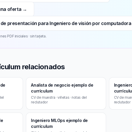
una oferta →
 de presentación para Ingeniero de visión por computador
es PDF iniciales · sin tarjeta.
ículum relacionados
 de
Analista de negocio ejemplo de
Ingeniero
currículum
currícul
del
CV de muestra · viñetas · notas del
CV de muest
reclutador
reclutador
de
Ingeniero MLOps ejemplo de
currículum