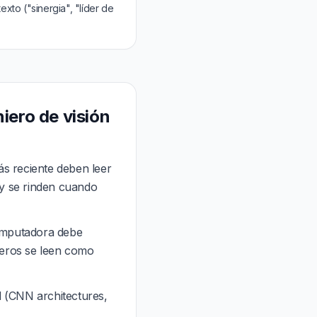
xto ("sinergia", "líder de
iero de visión
s reciente deben leer
 y se rinden cuando
computadora debe
meros se leen como
 (CNN architectures,