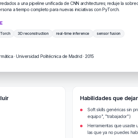
eredados a una pipeline unificada de CNN architectures; reduje la sobre
rsona a tiempo completo para nuevas iniciativas con PyTorch.
VE
Torch
3D reconstruction
real-time inference
sensor fusion
rmática · Universidad Politécnica de Madrid · 2015
luir
Habilidades que dejar
Soft skills genéricas sin p
equipo", "trabajador")
Herramientas que usaste 
las que ya no puedes hab