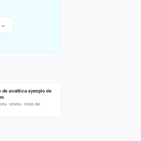
a →
 de analítica ejemplo de
um
ra · viñetas · notas del