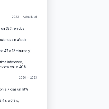
2023 — Actualidad
ip un 32% en dos
ciones sin añadir
e 47 a 12 minutos y
time inference,
review en un 40%.
2020 — 2023
ón a 7 días un 18%
,4 s a 0,9 s,