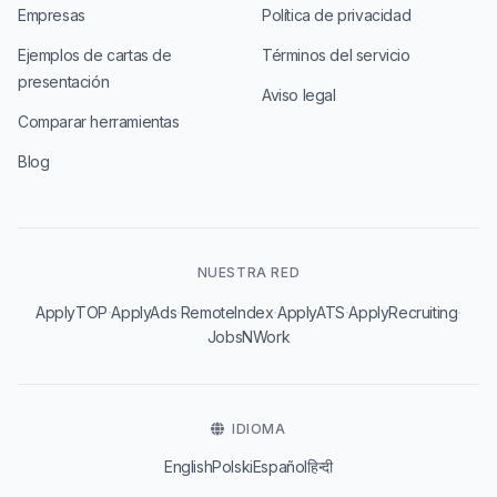
Empresas
Política de privacidad
Ejemplos de cartas de
Términos del servicio
presentación
Aviso legal
Comparar herramientas
Blog
NUESTRA RED
·
·
·
·
·
ApplyTOP
ApplyAds
RemoteIndex
ApplyATS
ApplyRecruiting
JobsNWork
IDIOMA
English
Polski
Español
हिन्दी