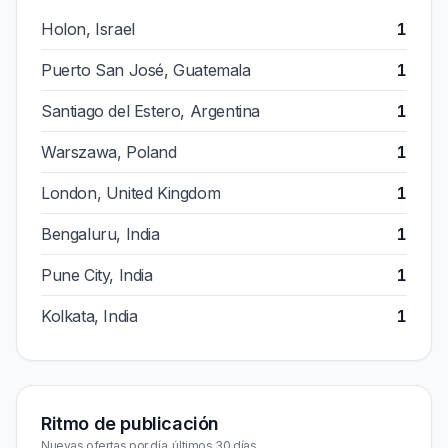
Holon, Israel
1
Puerto San José, Guatemala
1
Santiago del Estero, Argentina
1
Warszawa, Poland
1
London, United Kingdom
1
Bengaluru, India
1
Pune City, India
1
Kolkata, India
1
Ritmo de publicación
Nuevas ofertas por día, últimos 30 días