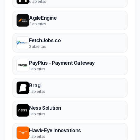
6 abiertas
AgileEngine
3 abiertas
FetchJobs.co
2 abiertas
PayPlus - Payment Gateway
1 abiertas
Bragi
1 abiertas
Ness Solution
1 abiertas
Hawk-Eye Innovations
1 abiertas