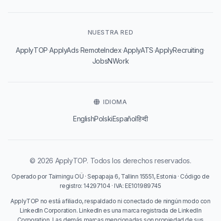
NUESTRA RED
·
·
·
·
·
ApplyTOP
ApplyAds
RemoteIndex
ApplyATS
ApplyRecruiting
JobsNWork
IDIOMA
English
Polski
Español
हिन्दी
© 2026 ApplyTOP. Todos los derechos reservados.
Operado por Taimingu OÜ · Sepapaja 6, Tallinn 15551, Estonia · Código de
registro: 14297104 · IVA: EE101989745
ApplyTOP no está afiliado, respaldado ni conectado de ningún modo con
LinkedIn Corporation. LinkedIn es una marca registrada de LinkedIn
Corporation. Las demás marcas mencionadas son propiedad de sus