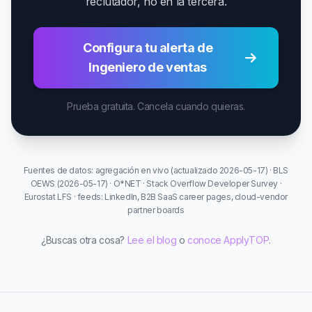
reclutador, no en la tercera.
Configura tu alerta de
Ingeniero de ventas
Prueba gratuita. Cancela cuando quieras.
Fuentes de datos: agregación en vivo (actualizado 2026-05-17) · BLS
OEWS (2026-05-17) · O*NET · Stack Overflow Developer Survey ·
Eurostat LFS · feeds: LinkedIn, B2B SaaS career pages, cloud-vendor
partner boards
¿Buscas otra cosa?
Lee el blog
o
conoce ApplyTOP
.