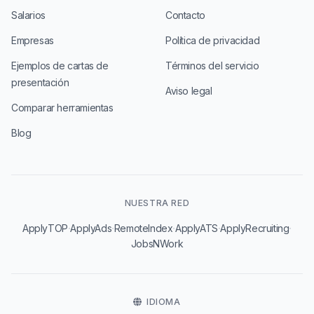
Salarios
Contacto
Empresas
Política de privacidad
Ejemplos de cartas de
Términos del servicio
presentación
Aviso legal
Comparar herramientas
Blog
NUESTRA RED
·
·
·
·
·
ApplyTOP
ApplyAds
RemoteIndex
ApplyATS
ApplyRecruiting
JobsNWork
IDIOMA