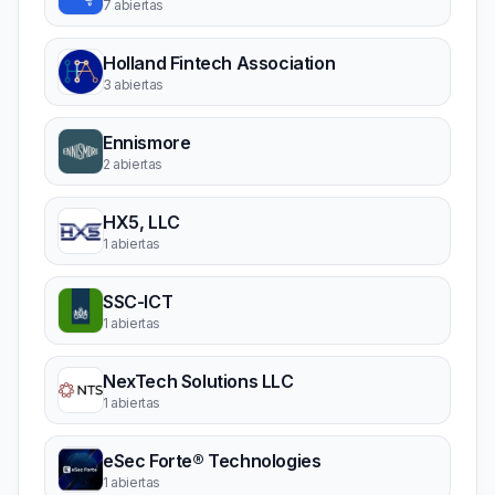
7 abiertas
Holland Fintech Association
3 abiertas
Ennismore
2 abiertas
HX5, LLC
1 abiertas
SSC-ICT
1 abiertas
NexTech Solutions LLC
1 abiertas
eSec Forte® Technologies
1 abiertas