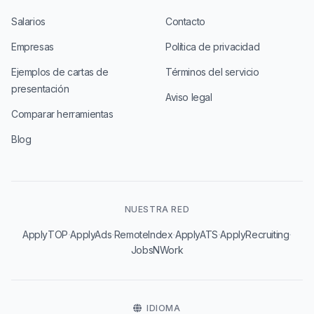
Salarios
Contacto
Empresas
Política de privacidad
Ejemplos de cartas de
Términos del servicio
presentación
Aviso legal
Comparar herramientas
Blog
NUESTRA RED
·
·
·
·
·
ApplyTOP
ApplyAds
RemoteIndex
ApplyATS
ApplyRecruiting
JobsNWork
IDIOMA