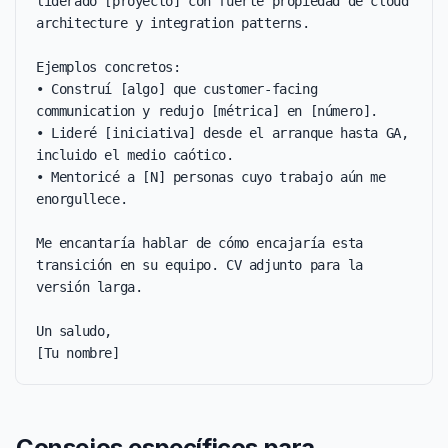
liderado [proyecto] con fuerte propiedad de cloud 
architecture y integration patterns.

Ejemplos concretos:

• Construí [algo] que customer-facing 
communication y redujo [métrica] en [número].

• Lideré [iniciativa] desde el arranque hasta GA, 
incluido el medio caótico.

• Mentoricé a [N] personas cuyo trabajo aún me 
enorgullece.

Me encantaría hablar de cómo encajaría esta 
transición en su equipo. CV adjunto para la 
versión larga.

Un saludo,

[Tu nombre]
Consejos específicos para