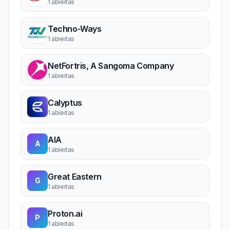
1 abiertas
Techno-Ways
1 abiertas
NetFortris, A Sangoma Company
1 abiertas
Calyptus
1 abiertas
AIA
A
1 abiertas
Great Eastern
G
1 abiertas
Proton.ai
P
1 abiertas