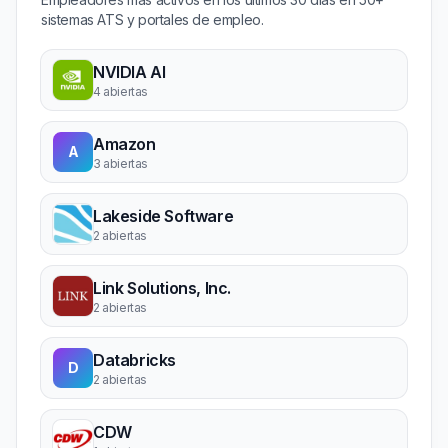
sistemas ATS y portales de empleo.
NVIDIA AI
4 abiertas
Amazon
A
3 abiertas
Lakeside Software
2 abiertas
Link Solutions, Inc.
2 abiertas
Databricks
D
2 abiertas
CDW