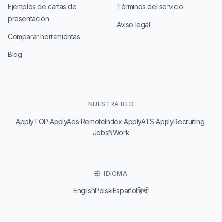
Ejemplos de cartas de
Términos del servicio
presentación
Aviso legal
Comparar herramientas
Blog
NUESTRA RED
·
·
·
·
·
ApplyTOP
ApplyAds
RemoteIndex
ApplyATS
ApplyRecruiting
JobsNWork
IDIOMA
English
Polski
Español
हिन्दी