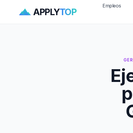
Empleos
APPLY
TOP
GER
Ej
p