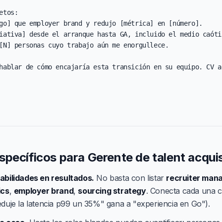
etos:

go] que employer brand y redujo [métrica] en [número].

iativa] desde el arranque hasta GA, incluido el medio caótic
[N] personas cuyo trabajo aún me enorgullece.

hablar de cómo encajaría esta transición en su equipo. CV a
pecíficos para Gerente de talent acquis
abilidades en resultados.
No basta con listar
recruiter man
ics
,
employer brand
,
sourcing strategy
. Conecta cada una c
eduje la latencia p99 un 35%" gana a "experiencia en Go").