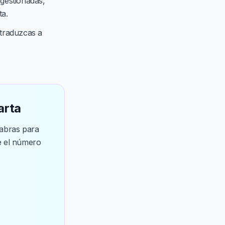
 gestionadas,
ta.
 traduzcas a
arta
labras para
e el número