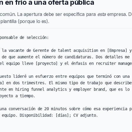
n en frío a una oferta pública
 común. La apertura debe ser específica para
esta
empresa. De 
lantilla (porque lo es).
ponsable de selección:

 la vacante de Gerente de talent acquisition en [Empresa] y 
 de que aumente el número de candidaturas. Dos detalles me l
el equipo lleve [proyecto] y el énfasis en recruiter managem
uesto lideré un esfuerzo entre equipos que terminó con una r
a] en dos trimestres. El mismo tipo de trabajo que describe
nte en hiring funnel analytics y employer brand, que es lo q
oyecto a tiempo.

una conversación de 20 minutos sobre cómo esa experiencia po
 equipo. Disponibilidad: [días]; CV adjunto.
