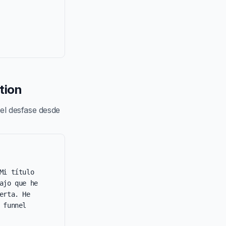
tion
 el desfase desde
i título 
jo que he 
rta. He 
funnel 