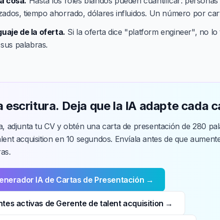
a cosa.
Hasta los roles blandos pueden cuantificar: personas
zados, tiempo ahorrado, dólares influidos. Un número por car
guaje de la oferta.
Si la oferta dice "platform engineer", no lo
a sus palabras.
a escritura. Deja que la IA adapte cada c
ta, adjunta tu CV y obtén una carta de presentación de 280 pa
alent acquisition en 10 segundos. Envíala antes de que aument
as.
Generador IA de Cartas de Presentación →
tes activas de Gerente de talent acquisition →