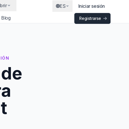
brir
ES
Iniciar sesión
Blog
Registrarse
CIÓN
 de
ra
t