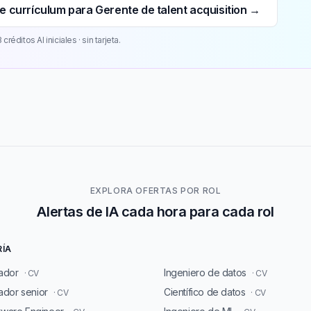
e currículum para Gerente de talent acquisition →
 créditos AI iniciales · sin tarjeta.
EXPLORA OFERTAS POR ROL
Alertas de IA cada hora para cada rol
RÍA
ador
Ingeniero de datos
· CV
· CV
dor senior
Científico de datos
· CV
· CV