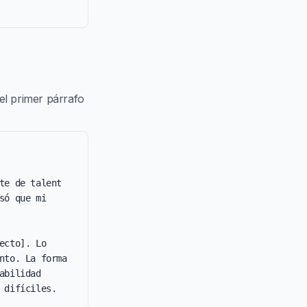
el primer párrafo
e de talent 
ó que mi 
cto]. Lo 
to. La forma 
bilidad 
difíciles.
