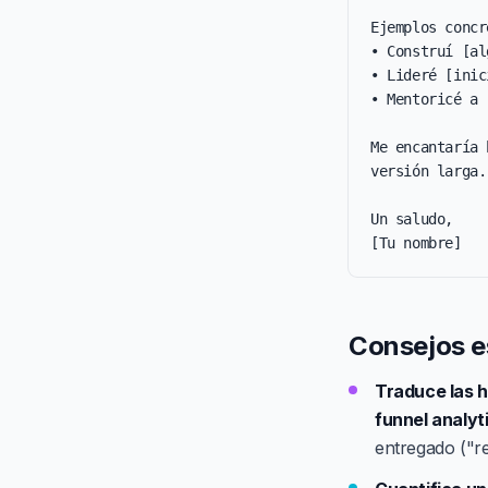
Ejemplos concr
• Construí [al
• Lideré [inic
• Mentoricé a 
Me encantaría 
versión larga.

Un saludo,

[Tu nombre]
Consejos es
Traduce las h
funnel analyt
entregado ("r