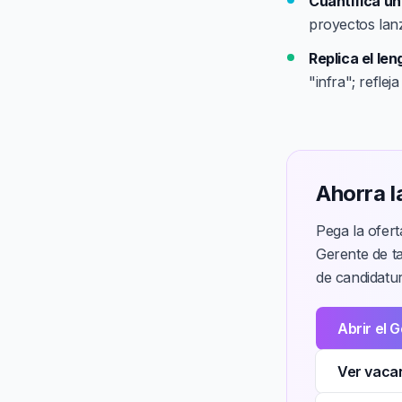
Cuantifica un
proyectos lan
Replica el len
"infra"; reflej
Ahorra l
Pega la ofer
Gerente de t
de candidatur
Abrir el 
Ver vacan