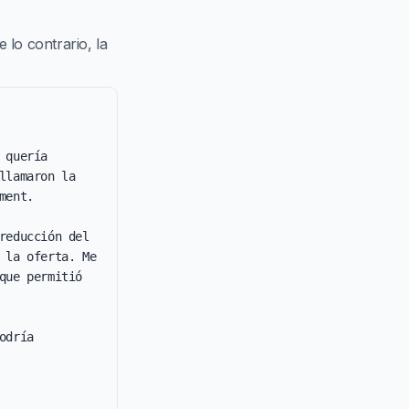
lo contrario, la
quería 
lamaron la 
ent.

educción del 
 la oferta. Me 
ue permitió 
dría 