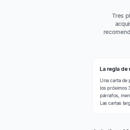
Tres p
acqui
recomendac
La regla de 
Una carta de 
los próximos 3
párrafos, men
Las cartas lar