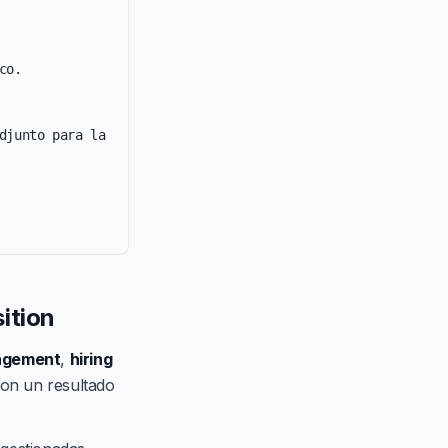
o.

djunto para la 
ition
agement
,
hiring
on un resultado