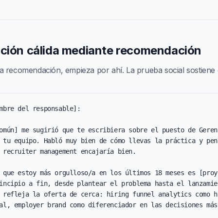
ación cálida mediante recomendación
 recomendación, empieza por ahí. La prueba social sostiene 
mbre del responsable]:

omún] me sugirió que te escribiera sobre el puesto de Gerent
 tu equipo. Habló muy bien de cómo llevas la práctica y pens
 recruiter management encajaría bien.

 que estoy más orgulloso/a en los últimos 18 meses es [proye
incipio a fin, desde plantear el problema hasta el lanzamien
 refleja la oferta de cerca: hiring funnel analytics como ha
al, employer brand como diferenciador en las decisiones más 