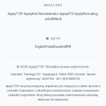
NASZA SIEĆ
·
·
·
·
·
ApplyTOP
ApplyAds
RemoteIndex
ApplyATS
ApplyRecruiting
JobsNWork
JĘZYK
English
Polski
Español
हिन्दी
© 2026 ApplyTOP. Wszelkie prawa zastrzeżone.
Operator: Taimingu OÜ · Sepapaja 6, Tallinn 15551, Estonia · Numer
rejestrowy: 14297104 · VAT: EE101989745
ApplyTOP nie jest powiązany, wspierany ani związany w żaden sposób z
LinkedIn Corporation. LinkedIn jest zastrzeżonym znakiem towarowym
LinkedIn Corporation. Wszystkie pozostałe znaki towarowe stanowią
własność ich właścicieli.