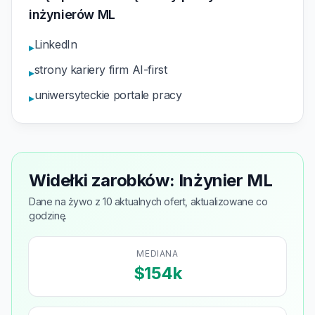
inżynierów ML
LinkedIn
▸
strony kariery firm AI-first
▸
uniwersyteckie portale pracy
▸
Widełki zarobków: Inżynier ML
Dane na żywo z 10 aktualnych ofert, aktualizowane co
godzinę.
MEDIANA
$154k