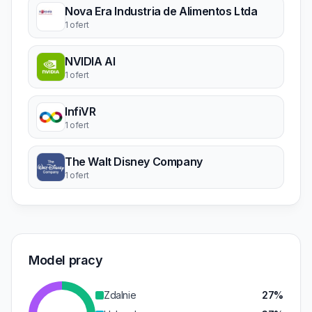
Nova Era Industria de Alimentos Ltda
1 ofert
NVIDIA AI
1 ofert
InfiVR
1 ofert
The Walt Disney Company
1 ofert
Model pracy
Zdalnie
27%