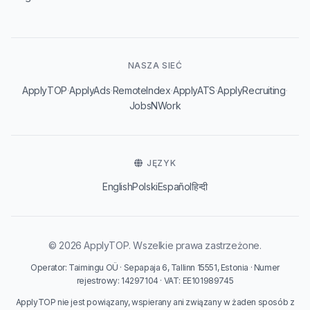
NASZA SIEĆ
·
·
·
·
·
ApplyTOP
ApplyAds
RemoteIndex
ApplyATS
ApplyRecruiting
JobsNWork
JĘZYK
English
Polski
Español
हिन्दी
© 2026 ApplyTOP. Wszelkie prawa zastrzeżone.
Operator: Taimingu OÜ · Sepapaja 6, Tallinn 15551, Estonia · Numer
rejestrowy: 14297104 · VAT: EE101989745
ApplyTOP nie jest powiązany, wspierany ani związany w żaden sposób z