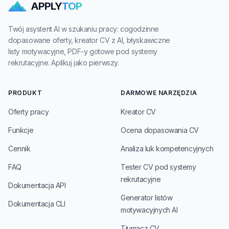
APPLY
TOP
Twój asystent AI w szukaniu pracy: cogodzinne
dopasowane oferty, kreator CV z AI, błyskawiczne
listy motywacyjne, PDF-y gotowe pod systemy
rekrutacyjne. Aplikuj jako pierwszy.
PRODUKT
DARMOWE NARZĘDZIA
Oferty pracy
Kreator CV
Funkcje
Ocena dopasowania CV
Cennik
Analiza luk kompetencyjnych
FAQ
Tester CV pod systemy
rekrutacyjne
Dokumentacja API
Generator listów
Dokumentacja CLI
motywacyjnych AI
Tłumacz CV