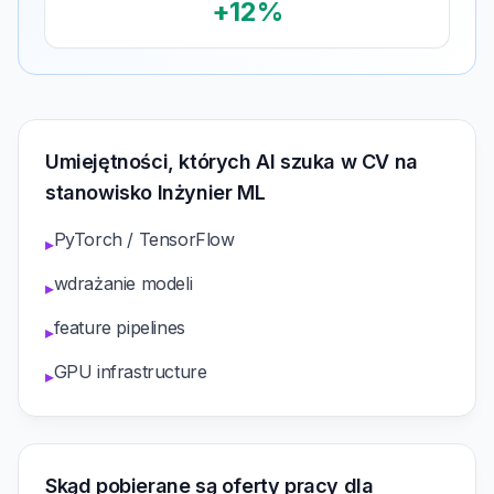
+12%
Umiejętności, których AI szuka w CV na
stanowisko Inżynier ML
PyTorch / TensorFlow
▸
wdrażanie modeli
▸
feature pipelines
▸
GPU infrastructure
▸
Skąd pobierane są oferty pracy dla