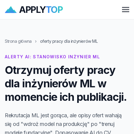
APPLY
TOP
Me
Strona główna
›
oferty pracy dla inżynierów ML
ALERTY AI: STANOWISKO INŻYNIER ML
Otrzymuj oferty pracy
dla inżynierów ML w
momencie ich publikacji.
Rekrutacja ML jest gorąca, ale opisy ofert wahają
się od "wdroż model na produkcję" po "trenuj
modele fundacyjne". Dopasowanie AI do CV