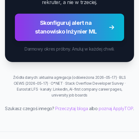
rekruter, a nie w trzeciej.
Skonfiguruj alert na
stanowisko Inżynier ML
Darmowy okres próbny. Anuluj w każdej chwili.
Źródła danych: aktualna agregacja (odświeżona 2026-05-17) · BLS
OEWS (2026-05-17) · O*NET · Stack Overflow Developer Survey ·
Eurostat LFS · kanały: LinkedIn, AI-first company career pages,
university job boards
Szukasz czegoś innego?
Przeczytaj bloga
albo
poznaj ApplyTOP
.