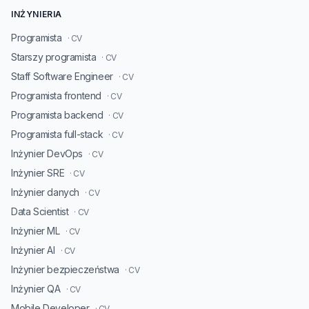
INŻYNIERIA
Programista
· CV
Starszy programista
· CV
Staff Software Engineer
· CV
Programista frontend
· CV
Programista backend
· CV
Programista full-stack
· CV
Inżynier DevOps
· CV
Inżynier SRE
· CV
Inżynier danych
· CV
Data Scientist
· CV
Inżynier ML
· CV
Inżynier AI
· CV
Inżynier bezpieczeństwa
· CV
Inżynier QA
· CV
Mobile Developer
· CV