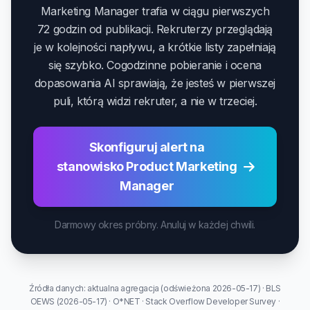
Marketing Manager trafia w ciągu pierwszych
72 godzin od publikacji. Rekruterzy przeglądają
je w kolejności napływu, a krótkie listy zapełniają
się szybko. Cogodzinne pobieranie i ocena
dopasowania AI sprawiają, że jesteś w pierwszej
puli, którą widzi rekruter, a nie w trzeciej.
Skonfiguruj alert na
stanowisko Product Marketing
Manager
Darmowy okres próbny. Anuluj w każdej chwili.
Źródła danych: aktualna agregacja (odświeżona 2026-05-17) · BLS
OEWS (2026-05-17) · O*NET · Stack Overflow Developer Survey ·