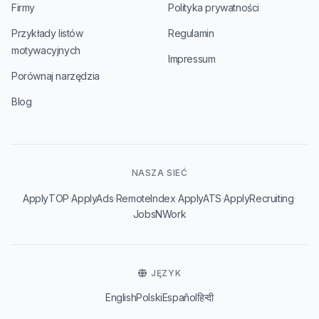
Firmy
Polityka prywatności
Przykłady listów
Regulamin
motywacyjnych
Impressum
Porównaj narzędzia
Blog
NASZA SIEĆ
·
·
·
·
·
ApplyTOP
ApplyAds
RemoteIndex
ApplyATS
ApplyRecruiting
JobsNWork
JĘZYK
English
Polski
Español
हिन्दी