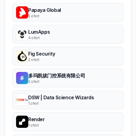
Papaya Global
5 ofert
LumApps
4 ofert
Fig Security
2 ofert
多玛凯拔门控系统有限公司
多
2 ofert
DSW | Data Science Wizards
1 ofert
Render
1 ofert