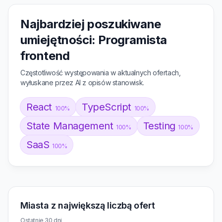
Najbardziej poszukiwane
umiejętności: Programista
frontend
Częstotliwość występowania w aktualnych ofertach,
wyłuskane przez AI z opisów stanowisk.
React
TypeScript
100%
100%
State Management
Testing
100%
100%
SaaS
100%
Miasta z największą liczbą ofert
Ostatnie 30 dni