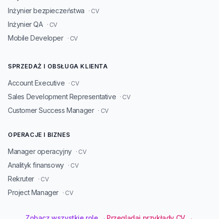
Inżynier bezpieczeństwa
· CV
Inżynier QA
· CV
Mobile Developer
· CV
SPRZEDAŻ I OBSŁUGA KLIENTA
Account Executive
· CV
Sales Development Representative
· CV
Customer Success Manager
· CV
OPERACJE I BIZNES
Manager operacyjny
· CV
Analityk finansowy
· CV
Rekruter
· CV
Project Manager
· CV
Zobacz wszystkie role →
Przeglądaj przykłady CV →