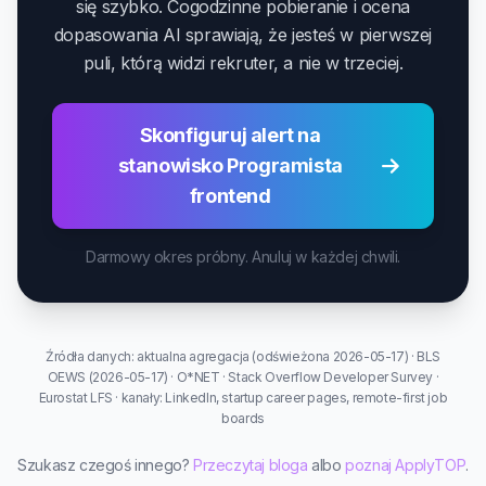
się szybko. Cogodzinne pobieranie i ocena
dopasowania AI sprawiają, że jesteś w pierwszej
puli, którą widzi rekruter, a nie w trzeciej.
Skonfiguruj alert na
stanowisko Programista
frontend
Darmowy okres próbny. Anuluj w każdej chwili.
Źródła danych: aktualna agregacja (odświeżona 2026-05-17) · BLS
OEWS (2026-05-17) · O*NET · Stack Overflow Developer Survey ·
Eurostat LFS · kanały: LinkedIn, startup career pages, remote-first job
boards
Szukasz czegoś innego?
Przeczytaj bloga
albo
poznaj ApplyTOP
.