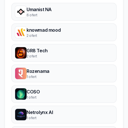
Umanist NA
6 ofert
knowmad mood
2 ofert
GR8 Tech
2 ofert
Rozenama
1 ofert
COSO
1 ofert
Netrolynx AI
1 ofert