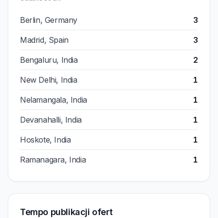
Berlin, Germany
3
Madrid, Spain
3
Bengaluru, India
2
New Delhi, India
1
Nelamangala, India
1
Devanahalli, India
1
Hoskote, India
1
Ramanagara, India
1
Tempo publikacji ofert