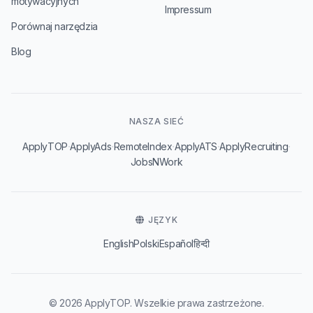
motywacyjnych
Impressum
Porównaj narzędzia
Blog
NASZA SIEĆ
·
·
·
·
·
ApplyTOP
ApplyAds
RemoteIndex
ApplyATS
ApplyRecruiting
JobsNWork
JĘZYK
English
Polski
Español
हिन्दी
© 2026 ApplyTOP. Wszelkie prawa zastrzeżone.