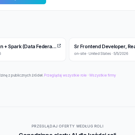
Sr Data Engineer, Python + Spark (Data Federation skillset - Data Lakehouse - Eg: Starburst) - New York
6
on-site · United States · 5/5/2026
zinę z publicznych źródeł.
Przeglądaj wszystkie role
·
Wszystkie firmy
PRZEGLĄDAJ OFERTY WEDŁUG ROLI