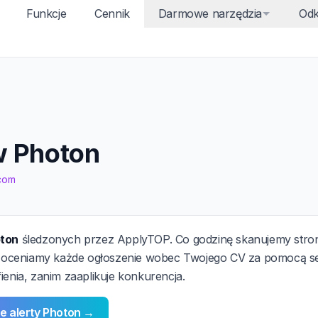
Funkcje
Cennik
Darmowe narzędzia
Odk
w Photon
.com
oton
śledzonych przez ApplyTOP. Co godzinę skanujemy stron
y, oceniamy każde ogłoszenie wobec Twojego CV za pomocą se
ienia, zanim zaaplikuje konkurencja.
e alerty Photon →