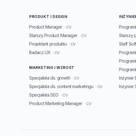
PRODUKT I DESIGN
INŻYNIE
Product Manager
Programi
· CV
Starszy Product Manager
Starszy 
· CV
Projektant produktu
Staff So
· CV
Badacz UX
Programi
· CV
Program
MARKETING I WZROST
Programis
Specjalista ds. growth
Inżynier
· CV
Specjalista ds. content marketingu
Inżynier
· CV
Specjalista SEO
· CV
Product Marketing Manager
· CV