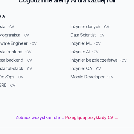
Cogodzinne alerty AI dla każdej roli
RIA
sta
Inżynier danych
· CV
· CV
programista
Data Scientist
· CV
· CV
ftware Engineer
Inżynier ML
· CV
· CV
sta frontend
Inżynier AI
· CV
· CV
ista backend
Inżynier bezpieczeństwa
· CV
· CV
ta full-stack
Inżynier QA
· CV
· CV
 DevOps
Mobile Developer
· CV
· CV
 SRE
· CV
Zobacz wszystkie role →
Przeglądaj przykłady CV →