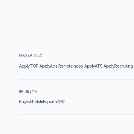
NASZA SIEĆ
·
·
·
·
ApplyTOP
ApplyAds
RemoteIndex
ApplyATS
ApplyRecruiting
JĘZYK
English
Polski
Español
हिन्दी