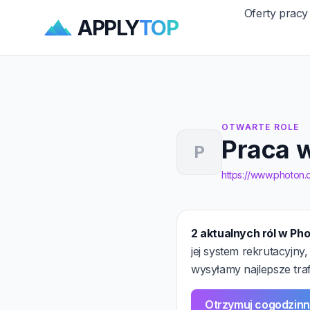
Oferty pracy
APPLY
TOP
OTWARTE ROLE
Praca 
P
https://www.photon
2 aktualnych ról w Ph
jej system rekrutacyjn
wysyłamy najlepsze traf
Otrzymuj cogodzinn