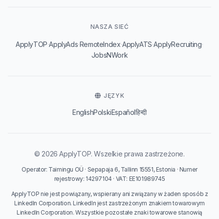
NASZA SIEĆ
·
·
·
·
·
ApplyTOP
ApplyAds
RemoteIndex
ApplyATS
ApplyRecruiting
JobsNWork
JĘZYK
English
Polski
Español
हिन्दी
© 2026 ApplyTOP. Wszelkie prawa zastrzeżone.
Operator: Taimingu OÜ · Sepapaja 6, Tallinn 15551, Estonia · Numer
rejestrowy: 14297104 · VAT: EE101989745
ApplyTOP nie jest powiązany, wspierany ani związany w żaden sposób z
LinkedIn Corporation. LinkedIn jest zastrzeżonym znakiem towarowym
LinkedIn Corporation. Wszystkie pozostałe znaki towarowe stanowią