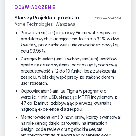
DOŚWIADCZENIE
Starszy Projektant produktu
2023 — obecnie
Acme Technologies · Warszawa
Prowadziłem(-am) inicjatywy Figma w 4 zespołach
produktowych, skracając time-to-ship o 32% w dwa
kwartały, przy zachowaniu niezawodności powyżej
celu 99,95%.
Zaprojektowałem(-am) i wdrożyłem(-am) workflow
oparte na design systems, podnosząc tygodniową
przepustowość z 12 do 19 funkcji bez zwiększania
zespołu, w bliskiej współpracy ze stakeholderami
user research.
Odpowiadałem(-am) za Figma w programie o
wartości 4 mln USD, skracając MTTR incydentów z
47 do 12 minut i zdobywając pierwszą kwartalną
nagrodę excellence dla zespołu.
Mentorowałem(-am) 3 inżynierów, którzy awansowali
na role senior, dzięki parowaniu na interaction
design, code review oraz głębokim sesjom
architektonicznym, zwiększając przepustowość