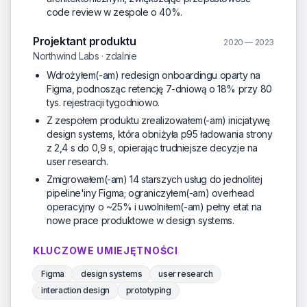
code review w zespole o 40%.
Projektant produktu
2020 — 2023
Northwind Labs · zdalnie
Wdrożyłem(-am) redesign onboardingu oparty na
Figma, podnosząc retencję 7-dniową o 18% przy 80
tys. rejestracji tygodniowo.
Z zespołem produktu zrealizowałem(-am) inicjatywę
design systems, która obniżyła p95 ładowania strony
z 2,4 s do 0,9 s, opierając trudniejsze decyzje na
user research.
Zmigrowałem(-am) 14 starszych usług do jednolitej
pipeline'iny Figma; ograniczyłem(-am) overhead
operacyjny o ~25% i uwolniłem(-am) pełny etat na
nowe prace produktowe w design systems.
KLUCZOWE UMIEJĘTNOŚCI
Figma
design systems
user research
interaction design
prototyping